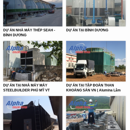
DỰ ÁN NHÀ MÁY THÉP SEAH -
DỰ ÁN TẠI BÌNH DƯƠNG
BÌNH DƯƠNG
DỰ ÁN TẠI NHÀ MÁY MÁY
DỰ ÁN TẠI TẬP ĐOÀN THAN
STEELBUILDER PHÚ MỸ VT
KHOÁNG SẢN VN ( Alumina Lâm
Đồng )