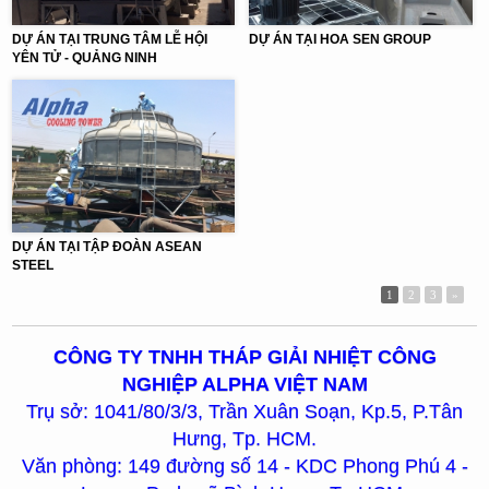
DỰ ÁN TẠI TRUNG TÂM LỄ HỘI
DỰ ÁN TẠI HOA SEN GROUP
YÊN TỬ - QUẢNG NINH
DỰ ÁN TẠI TẬP ĐOÀN ASEAN
STEEL
1
2
3
»
CÔNG TY TNHH THÁP GIẢI NHIỆT CÔNG
NGHIỆP ALPHA VIỆT NAM
Trụ sở: 1041/80/3/3, Trần Xuân Soạn, Kp.5, P.Tân
Hưng, Tp. HCM.
Văn phòng: 149 đường số 14 - KDC Phong Phú 4 -