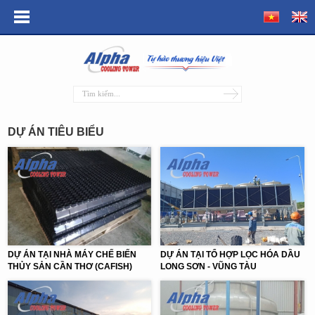
DỰ ÁN TIÊU BIỂU
DỰ ÁN TẠI NHÀ MÁY CHẾ BIẾN
DỰ ÁN TẠI TỔ HỢP LỌC HÓA DẦU
THỦY SẢN CẦN THƠ (CAFISH)
LONG SƠN - VŨNG TÀU