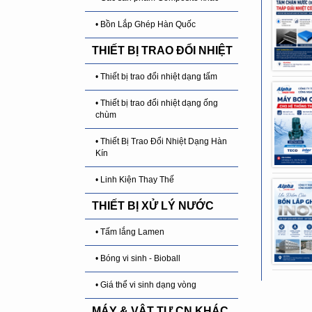
• Bồn Lắp Ghép Hàn Quốc
THIẾT BỊ TRAO ĐỔI NHIỆT
• Thiết bị trao đổi nhiệt dạng tấm
• Thiết bị trao đổi nhiệt dạng ống
chùm
• Thiết Bị Trao Đổi Nhiệt Dạng Hàn
Kín
• Linh Kiện Thay Thế
THIẾT BỊ XỬ LÝ NƯỚC
• Tấm lắng Lamen
• Bóng vi sinh - Bioball
• Giá thể vi sinh dạng vòng
MÁY & VẬT TƯ CN KHÁC