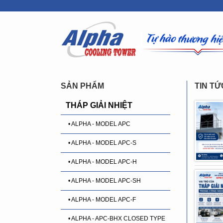
SẢN PHẨM
TIN TỨ
THÁP GIẢI NHIỆT
• ALPHA - MODEL APC
• ALPHA - MODEL APC-S
• ALPHA - MODEL APC-H
• ALPHA - MODEL APC-SH
• ALPHA - MODEL APC-F
• ALPHA - APC-BHX CLOSED TYPE