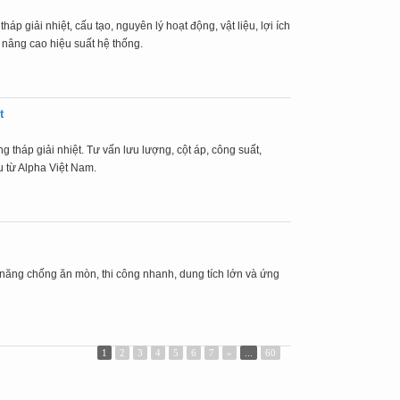
háp giải nhiệt, cấu tạo, nguyên lý hoạt động, vật liệu, lợi ích
 nâng cao hiệu suất hệ thống.
t
tháp giải nhiệt. Tư vấn lưu lượng, cột áp, công suất,
u từ Alpha Việt Nam.
năng chống ăn mòn, thi công nhanh, dung tích lớn và ứng
1
2
3
4
5
6
7
»
...
60