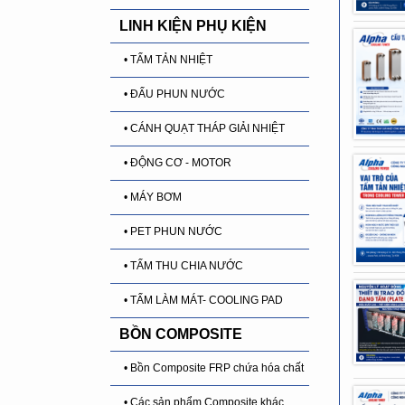
LINH KIỆN PHỤ KIỆN
• TẤM TẢN NHIỆT
• ĐẤU PHUN NƯỚC
• CÁNH QUẠT THÁP GIẢI NHIỆT
• ĐỘNG CƠ - MOTOR
• MÁY BƠM
• PET PHUN NƯỚC
• TẤM THU CHIA NƯỚC
• TẤM LÀM MÁT- COOLING PAD
BỒN COMPOSITE
• Bồn Composite FRP chứa hóa chất
• Các sản phẩm Composite khác