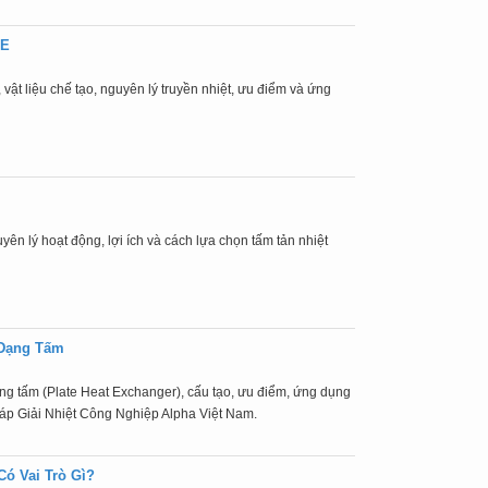
HE
 vật liệu chế tạo, nguyên lý truyền nhiệt, ưu điểm và ứng
uyên lý hoạt động, lợi ích và cách lựa chọn tấm tản nhiệt
 Dạng Tấm
dạng tấm (Plate Heat Exchanger), cấu tạo, ưu điểm, ứng dụng
áp Giải Nhiệt Công Nghiệp Alpha Việt Nam.
Có Vai Trò Gì?