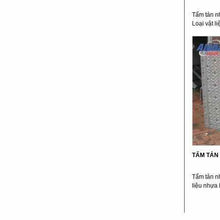
Tấm tản nh
Loại vật l
TẤM TẢN
Tấm tản n
liệu nhựa 