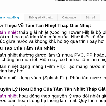
n lý hoạt động
Thông số kỹ thuật
Catalogue
Bản vẽ
iới Thiệu Về Tấm Tản Nhiệt Tháp Giải Nhiệt
tản nhiệt
tháp giải nhiệt (Cooling Tower Fill) là bộ 
tối ưu hóa quá trình làm mát nước. Nhờ thiết kế đặc b
xúc giữa nước và không khí, hỗ trợ quá trình bay hơi 
ấu Tạo Của Tấm Tản Nhiệt
tản nhiệt thường được làm từ nhựa PVC, PP hoặc 
 chống ăn mòn tốt. Hiện nay, có hai loại tấm tản nhiệ
tản nhiệt dạng màng (Film Fill): Tạo màng nước m
rình bay hơi.
ản nhiệt dạng vách (Splash Fill): Phân tán nước thà
guyên Lý Hoạt Động Của Tấm Tản Nhiệt Tháp Giải
tản nhiệt
hoạt động theo nguyên lý trao đổi nhiệt g
ớc tuần hoàn trong hệ thống làm mát. Quy trình ho