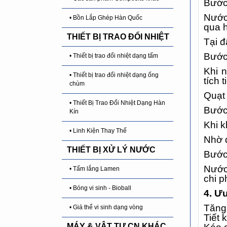
Bước
Nước
• Bồn Lắp Ghép Hàn Quốc
qua h
THIẾT BỊ TRAO ĐỔI NHIỆT
Tại đ
Bước 
• Thiết bị trao đổi nhiệt dạng tấm
Khi 
• Thiết bị trao đổi nhiệt dạng ống
tích 
chùm
Quạt 
• Thiết Bị Trao Đổi Nhiệt Dạng Hàn
Bước 
Kín
Khi k
• Linh Kiện Thay Thế
Nhờ q
THIẾT BỊ XỬ LÝ NƯỚC
Bước
Nước 
• Tấm lắng Lamen
chi p
• Bóng vi sinh - Bioball
4. Ư
Tăng 
• Giá thể vi sinh dạng vòng
Tiết 
MÁY & VẬT TƯ CN KHÁC