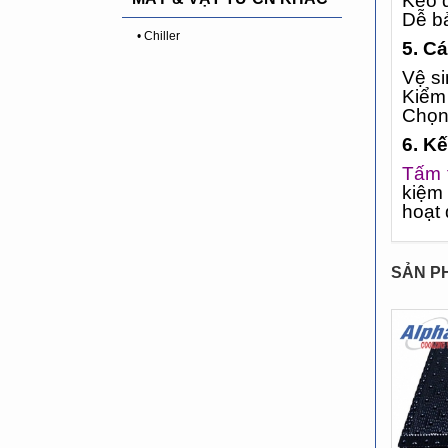
Kéo d
Dễ bả
• Chiller
5. C
Vệ si
Kiểm 
Chọn 
6. K
Tấm 
kiệm 
hoạt 
SẢN P