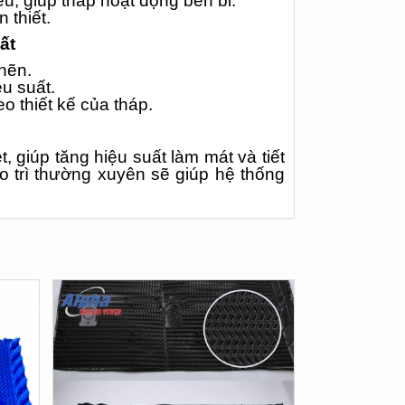
êu, giúp tháp hoạt động bền bỉ.
 thiết.
ất
ghẽn.
u suất.
o thiết kế của tháp.
t, giúp tăng hiệu suất làm mát và tiết
ảo trì thường xuyên sẽ giúp hệ thống