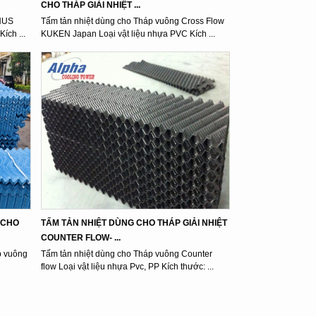
CHO THÁP GIẢI NHIỆT ...
ENUS
Tấm tản nhiệt dùng cho Tháp vuông Cross Flow
ích ...
KUKEN Japan Loại vật liệu nhựa PVC Kích ...
 CHO
TẤM TẢN NHIỆT DÙNG CHO THÁP GIẢI NHIỆT
COUNTER FLOW- ...
p vuông
Tấm tản nhiệt dùng cho Tháp vuông Counter
flow Loại vật liệu nhựa Pvc, PP Kích thước: ...