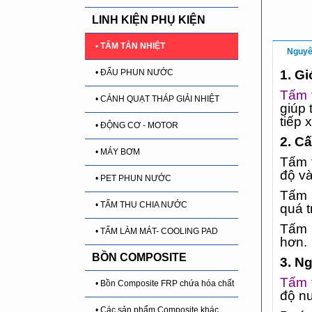
LINH KIỆN PHỤ KIỆN
• TẤM TẢN NHIỆT
Nguyê
• ĐẤU PHUN NƯỚC
1. G
Tấm 
• CÁNH QUẠT THÁP GIẢI NHIỆT
giúp 
tiếp 
• ĐỘNG CƠ - MOTOR
2. C
• MÁY BƠM
Tấm 
độ và
• PET PHUN NƯỚC
Tấm 
• TẤM THU CHIA NƯỚC
quá t
Tấm t
• TẤM LÀM MÁT- COOLING PAD
hơn.
BỒN COMPOSITE
3. N
Tấm 
• Bồn Composite FRP chứa hóa chất
độ nư
• Các sản phẩm Composite khác