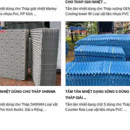
CHO THÁP GIẢI NHIỆT ...
iệt dùng cho Tháp giải nhiệt Marley
Tấm tản nhiệt dùng cho Tháp vuông G
iệu nhựa Pvc, PP Kích ...
Cooling tower fill Loại vật liệu nhựa PVC K
 NHIỆT DÙNG CHO THÁP SHINWA
TẤM TẢN NHIỆT DẠNG SÓNG S DÙNG
THÁP GIẢI ...
hiệt dùng cho Tháp SHINWA Loại vật
Tấm tản nhiệt dạng chữ S dùng cho Thá
Pvc Kích thước: Dài x Rộng ...
Counter flow Loại vật liệu nhựa PVC ...