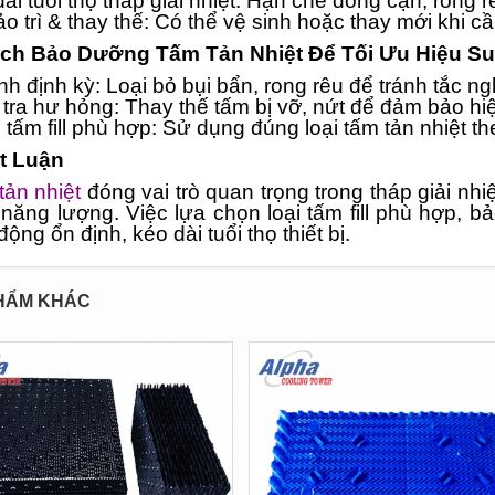
ài tuổi thọ tháp giải nhiệt: Hạn chế đóng cặn, rong r
o trì & thay thế: Có thể vệ sinh hoặc thay mới khi cần
ách Bảo Dưỡng Tấm Tản Nhiệt Để Tối Ưu Hiệu Su
nh định kỳ: Loại bỏ bụi bẩn, rong rêu để tránh tắc n
tra hư hỏng: Thay thế tấm bị vỡ, nứt để đảm bảo hiệ
tấm fill phù hợp: Sử dụng đúng loại tấm tản nhiệt the
ết Luận
tản nhiệt
đóng vai trò quan trọng trong tháp giải nhiệ
năng lượng. Việc lựa chọn loại tấm fill phù hợp, b
động ổn định, kéo dài tuổi thọ thiết bị.
HẨM KHÁC