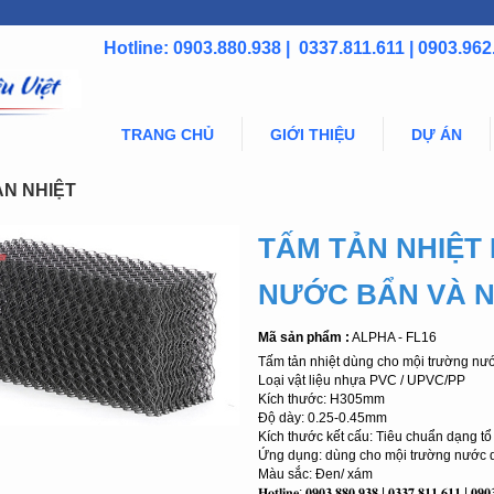
Hotline: 0903.880.938 | 0337.811.611 | 0903.962
TRANG CHỦ
GIỚI THIỆU
DỰ ÁN
̉N NHIỆT
TẤM TẢN NHIỆT
NƯỚC BẨN VÀ N
Mã sản phẩm :
ALPHA - FL16
Tấm tản nhiệt dùng cho mội trường nướ
Loại vật liệu nhựa PVC / UPVC/PP
Kích thước: H305mm
Độ dày: 0.25-0.45mm
Kích thước kết cấu: Tiêu chuẩn dạng tổ
Ứng dụng: dùng cho mội trường nước d
Màu sắc: Đen/ xám
𝐇𝐨𝐭𝐥𝐢𝐧𝐞: 𝟎𝟗𝟎𝟑.𝟖𝟖𝟎.𝟗𝟑𝟖 | 𝟎𝟑𝟑𝟕.𝟖𝟏𝟏.𝟔𝟏𝟏 | 𝟎𝟗𝟎