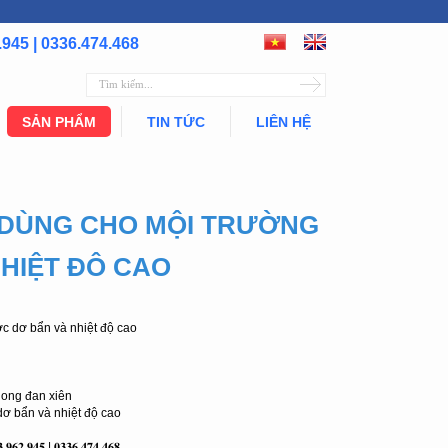
.945 | 0336.474.468
SẢN PHẨM
TIN TỨC
LIÊN HỆ
 DÙNG CHO MỘI TRƯỜNG
HIỆT ĐÔ CAO
c dơ bẩn và nhiệt độ cao
 ong đan xiên
ơ bẩn và nhiệt độ cao
𝟑.𝟗𝟔𝟐.𝟗𝟒𝟓 | 𝟎𝟑𝟑𝟔.𝟒𝟕𝟒.𝟒𝟔𝟖