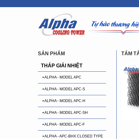
SẢN PHẨM
TẤM TA
THÁP GIẢI NHIỆT
• ALPHA - MODEL APC
• ALPHA - MODEL APC-S
• ALPHA - MODEL APC-H
• ALPHA - MODEL APC-SH
• ALPHA - MODEL APC-F
• ALPHA - APC-BHX CLOSED TYPE