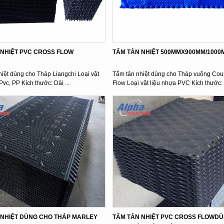
N NHIỆT PVC CROSS FLOW
TẤM TẢN NHIỆT 500MMX900MM/100
iệt dùng cho Tháp Liangchi Loại vật
Tấm tản nhiệt dùng cho Tháp vuông Cou
Pvc, PP Kích thước: Dài ...
Flow Loại vật liệu nhựa PVC Kích thước: 
 NHIỆT DÙNG CHO THÁP MARLEY
TẤM TẢN NHIỆT PVC CROSS FLOWDU