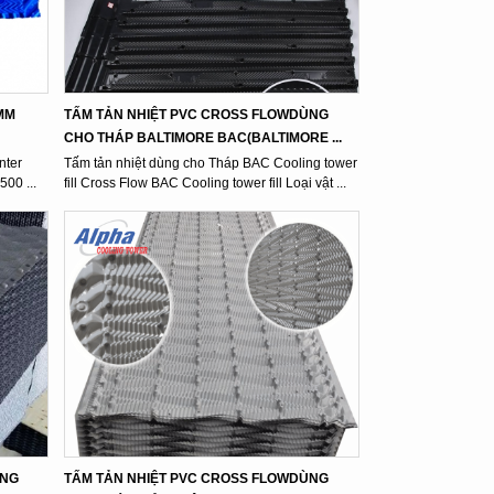
0MM
TẤM TẢN NHIỆT PVC CROSS FLOWDÙNG
CHO THÁP BALTIMORE BAC(BALTIMORE ...
nter
Tấm tản nhiệt dùng cho Tháp BAC Cooling tower
500 ...
fill Cross Flow BAC Cooling tower fill Loại vật ...
̀NG
TẤM TẢN NHIỆT PVC CROSS FLOWDÙNG