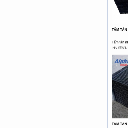
TẤM TẢ
Tấm tản nh
liệu nhựa 
TẤM TẢN