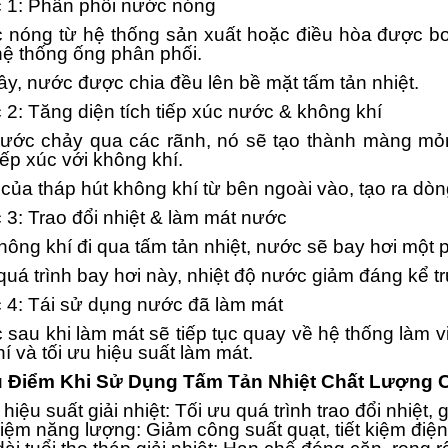
 1: Phân phối nước nóng
 nóng từ hệ thống sản xuất hoặc điều hòa được bơm
ệ thống ống phân phối.
ây, nước được chia đều lên bề mặt tấm tản nhiệt.
2: Tăng diện tích tiếp xúc nước & không khí
nước chảy qua các rãnh, nó sẽ tạo thành màng mỏ
tiếp xúc với không khí.
của tháp hút không khí từ bên ngoài vào, tạo ra dò
3: Trao đổi nhiệt & làm mát nước
hông khí đi qua tấm tản nhiệt, nước sẽ bay hơi một 
uá trình bay hơi này, nhiệt độ nước giảm đáng kể t
 4: Tái sử dụng nước đã làm mát
sau khi làm mát sẽ tiếp tục quay về hệ thống làm vi
hí và tối ưu hiệu suất làm mát.
u Điểm Khi Sử Dụng Tấm Tản Nhiệt Chất Lượng 
hiệu suất giải nhiệt: Tối ưu quá trình trao đổi nhiệt,
kiệm năng lượng: Giảm công suất quạt, tiết kiệm điệ