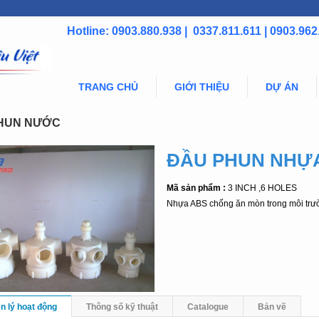
Hotline: 0903.880.938 | 0337.811.611 | 0903.962
TRANG CHỦ
GIỚI THIỆU
DỰ ÁN
HUN NƯỚC
ĐẦU PHUN NHỰ
Mã sản phẩm :
3 INCH ,6 HOLES
Nhựa ABS chống ăn mòn trong môi trươ
n lý hoạt động
Thông số kỹ thuật
Catalogue
Bản vẽ