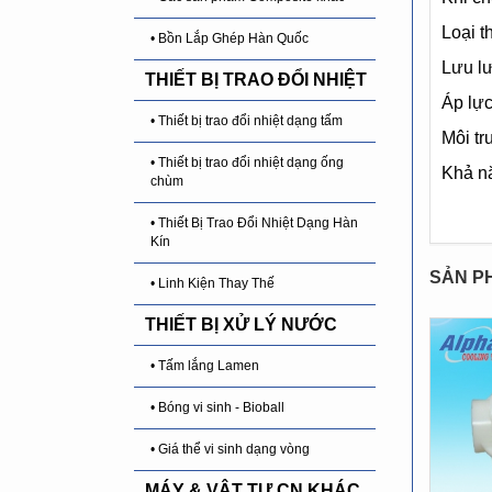
Loại t
• Bồn Lắp Ghép Hàn Quốc
Lưu lư
THIẾT BỊ TRAO ĐỔI NHIỆT
Áp lực
• Thiết bị trao đổi nhiệt dạng tấm
Môi tr
• Thiết bị trao đổi nhiệt dạng ống
Khả n
chùm
• Thiết Bị Trao Đổi Nhiệt Dạng Hàn
Kín
SẢN P
• Linh Kiện Thay Thế
THIẾT BỊ XỬ LÝ NƯỚC
• Tấm lắng Lamen
• Bóng vi sinh - Bioball
• Giá thể vi sinh dạng vòng
MÁY & VẬT TƯ CN KHÁC