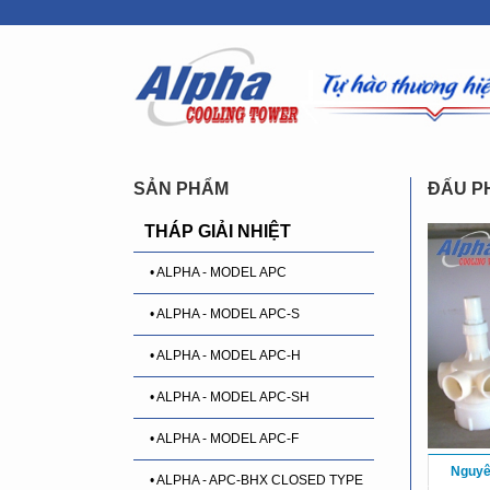
SẢN PHẨM
ĐẤU P
THÁP GIẢI NHIỆT
• ALPHA - MODEL APC
• ALPHA - MODEL APC-S
• ALPHA - MODEL APC-H
• ALPHA - MODEL APC-SH
• ALPHA - MODEL APC-F
Nguyê
• ALPHA - APC-BHX CLOSED TYPE