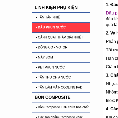
1. Đầu
LINH KIỆN PHỤ KIỆN
Đầu p
• TẤM TẢN NHIỆT
đều lê
quả là
• ĐẤU PHUN NƯỚC
2. Vai
• CÁNH QUẠT THÁP GIẢI NHIỆT
Phân p
• ĐỘNG CƠ - MOTOR
Tối ưu
• MÁY BƠM
Hạn ch
Giảm t
• PET PHUN NƯỚC
3. Chấ
• TẤM THU CHIA NƯỚC
Nhựa 
• TẤM LÀM MÁT- COOLING PAD
Nhôm: 
BỒN COMPOSITE
Inox: 
• Bồn Composite FRP chứa hóa chất
4. Cá
Khi c
• Các sản phẩm Composite khác