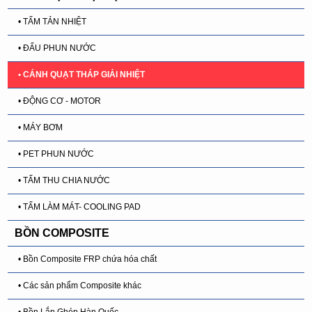
• TẤM TẢN NHIỆT
• ĐẤU PHUN NƯỚC
• CÁNH QUẠT THÁP GIẢI NHIỆT
• ĐỘNG CƠ - MOTOR
• MÁY BƠM
• PET PHUN NƯỚC
• TẤM THU CHIA NƯỚC
• TẤM LÀM MÁT- COOLING PAD
BỒN COMPOSITE
• Bồn Composite FRP chứa hóa chất
• Các sản phẩm Composite khác
• Bồn Lắp Ghép Hàn Quốc