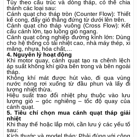
Tùy theo cấu trúc và dòng tháp, có thể chia
thành các loại sau:
Cánh quạt cho tháp tròn (Counter Flow): Thiết
kế cong, đẩy gió thẳng đứng từ dưới lên trên.
Cánh quạt cho tháp vuông (Cross Flow): Kết
cấu cánh lớn, tạo luồng gió ngang.
Cánh quạt công nghiệp đường kính lớn: Dùng
cho hệ thống có tải nhiệt cao, nhà máy thép, xi
măng, nhựa, hóa chất,…
4. Nguyên lý hoạt động
Khi motor quay, cánh quạt tạo ra chênh lệch
áp suất không khí giữa bên trong và bên ngoài
tháp.
Không khí mát được hút vào, đi qua vùng
nước nóng rơi xuống từ đầu phun và lấy đi
lượng nhiệt thừa.
Hiệu suất trao đổi nhiệt phụ thuộc vào lưu
lượng gió – góc nghiêng – tốc độ quay của
cánh quạt.
5. Tiêu chí chọn mua cánh quạt tháp giải
nhiệt
Khi thay thế hoặc lắp mới, cần lưu ý các yếu tố
sau:
Kích thước và model tháp: Phải đúng với công