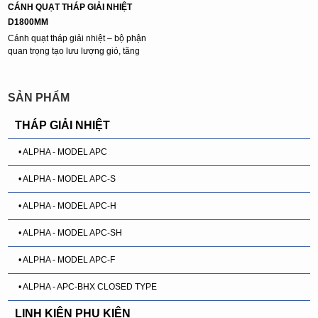
CÁNH QUẠT THÁP GIẢI NHIỆT
D1800MM
Cánh quạt tháp giải nhiệt – bộ phận
quan trọng tạo lưu lượng gió, tăng
hiệu ...
SẢN PHẨM
THÁP GIẢI NHIỆT
• ALPHA - MODEL APC
• ALPHA - MODEL APC-S
• ALPHA - MODEL APC-H
• ALPHA - MODEL APC-SH
• ALPHA - MODEL APC-F
• ALPHA - APC-BHX CLOSED TYPE
LINH KIỆN PHỤ KIỆN