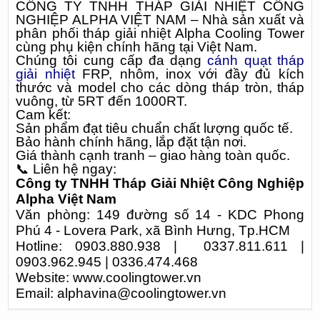
CÔNG TY TNHH THÁP GIẢI NHIỆT CÔNG
NGHIỆP ALPHA VIỆT NAM – Nhà sản xuất và
phân phối tháp giải nhiệt Alpha Cooling Tower
cùng phụ kiện chính hãng tại Việt Nam.
Chúng tôi cung cấp đa dạng
cánh quạt tháp
giải nhiệt
FRP, nhôm, inox với đầy đủ kích
thước và model cho các dòng tháp tròn, tháp
vuông, từ 5RT đến 1000RT.
Cam kết:
Sản phẩm đạt tiêu chuẩn chất lượng quốc tế.
Bảo hành chính hãng, lắp đặt tận nơi.
Giá thành cạnh tranh – giao hàng toàn quốc.
📞
Liên hệ ngay:
Công ty TNHH Tháp Giải Nhiệt Công Nghiệp
Alpha Việt Nam
Văn phòng: 149 đường số 14 - KDC Phong
Phú 4 - Lovera Park, xã Bình Hưng, Tp.HCM
Hotline: 0903.880.938 | 0337.811.611 |
0903.962.945 | 0336.474.468
Website:
www.coolingtower.vn
Email: alphavina@coolingtower.vn