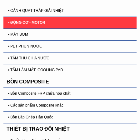
• CÁNH QUẠT THÁP GIẢI NHIỆT
• ĐỘNG CƠ - MOTOR
• MÁY BƠM
• PET PHUN NƯỚC
• TẤM THU CHIA NƯỚC
• TẤM LÀM MÁT- COOLING PAD
BỒN COMPOSITE
• Bồn Composite FRP chứa hóa chất
• Các sản phẩm Composite khác
• Bồn Lắp Ghép Hàn Quốc
THIẾT BỊ TRAO ĐỔI NHIỆT