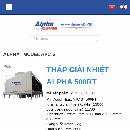
ALPHA - MODEL APC-S
THÁP GIẢI NHIỆT
ALPHA 500RT
Mã sản phẩm :
APC S - 500RT
Mã Model Tháp: APC S - 500RT
Khả năng giải nhiệt (Kcal/hr): 13000
Lưu lượng nước (l/min): 11700
Kích thước (DxWxH)mm: 3500 mm x 5800mm x
4300mm
Công suất Motor (KW): 11
Quạt hút (D)mm: 2850