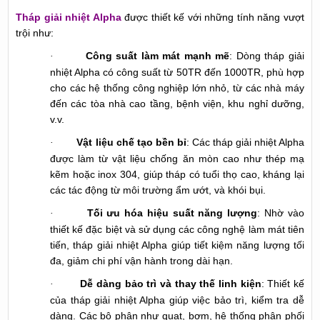
Tháp giải nhiệt Alpha
được thiết kế với những tính năng vượt
trội như:
Công suất làm mát mạnh mẽ
: Dòng tháp giải
·
nhiệt Alpha có công suất từ 50TR đến 1000TR, phù hợp
cho các hệ thống công nghiệp lớn nhỏ, từ các nhà máy
đến các tòa nhà cao tầng, bệnh viện, khu nghỉ dưỡng,
v.v.
Vật liệu chế tạo bền bỉ
: Các tháp giải nhiệt Alpha
·
được làm từ vật liệu chống ăn mòn cao như thép mạ
kẽm hoặc inox 304, giúp tháp có tuổi thọ cao, kháng lại
các tác động từ môi trường ẩm ướt, và khói bụi.
Tối ưu hóa hiệu suất năng lượng
: Nhờ vào
·
thiết kế đặc biệt và sử dụng các công nghệ làm mát tiên
tiến, tháp giải nhiệt Alpha giúp tiết kiệm năng lượng tối
đa, giảm chi phí vận hành trong dài hạn.
Dễ dàng bảo trì và thay thế linh kiện
: Thiết kế
·
của tháp giải nhiệt Alpha giúp việc bảo trì, kiểm tra dễ
dàng. Các bộ phận như quạt, bơm, hệ thống phân phối