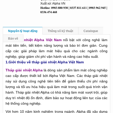
Xuất xứ: Alpha VN
𝐇𝐨𝐭𝐥𝐢𝐧𝐞: 𝟎𝟗𝟎𝟑.𝟖𝟖𝟎.𝟗𝟑𝟖 | 𝟎𝟑𝟑𝟕.𝟖𝟏𝟏.𝟔𝟏𝟏 | 𝟎𝟗𝟎𝟑.𝟗𝟔𝟐.𝟗𝟒𝟓 |
𝟎𝟑𝟑𝟔.𝟒𝟕𝟒.𝟒𝟔𝟖
Nguyên lý hoạt động
Thông số kỹ thuật
Catalogue
Bản vẽ
T
háp giải nhiệt Alpha Việt Nam
nổi bật với công nghệ làm
mát tiên tiến, tiết kiệm năng lượng và bảo trì đơn giản. Cung
cấp các giải pháp làm mát hiệu quả cho các ngành công
nghiệp, giúp giảm chi phí vận hành và nâng cao hiệu suất.
1.Giới thiệu về tháp giải nhiệt Alpha Việt Nam
Tháp giải nhiệt Alpha
là dòng sản phẩm làm mát công nghiệp
cao cấp được thiết kế bởi Alpha Việt Nam. Các tháp giải nhiệt
này sử dụng công nghệ tiên tiến để giảm thiểu chi phí năng
lượng và tối ưu hóa hiệu quả làm mát trong suốt quá trình vận
hành. Tháp giải nhiệt Alpha có khả năng làm mát vượt trội, giúp
duy trì nhiệt độ ổn định, đảm bảo sự hoạt động liên tục của các
hệ thống công nghiệp.
Với hơn 10 năm kinh nghiệm trong ngành, Alpha đã xây dựng