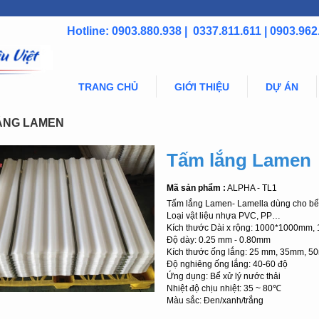
Hotline: 0903.880.938 | 0337.811.611 | 0903.962
TRANG CHỦ
GIỚI THIỆU
DỰ ÁN
ẮNG LAMEN
Tấm lắng Lamen
Mã sản phẩm :
ALPHA - TL1
Tấm lắng Lamen- Lamella dùng cho bể
Loại vật liệu nhựa PVC, PP…
Kích thước Dài x rộng: 1000*1000mm
Độ dày: 0.25 mm - 0.80mm
Kích thước ống lắng: 25 mm, 35mm,
Độ nghiêng ống lắng: 40-60 độ
Ứng dụng: Bể xử lý nước thải
Nhiệt độ chịu nhiệt: 35 ~ 80℃
Màu sắc: Đen/xanh/trắng