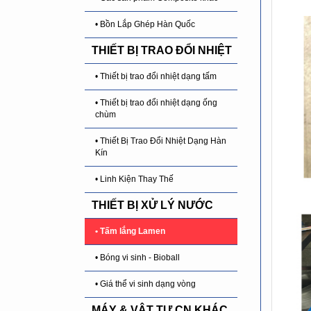
• Bồn Lắp Ghép Hàn Quốc
THIẾT BỊ TRAO ĐỔI NHIỆT
• Thiết bị trao đổi nhiệt dạng tấm
• Thiết bị trao đổi nhiệt dạng ống
chùm
• Thiết Bị Trao Đổi Nhiệt Dạng Hàn
Kín
• Linh Kiện Thay Thế
THIẾT BỊ XỬ LÝ NƯỚC
• Tấm lắng Lamen
• Bóng vi sinh - Bioball
• Giá thể vi sinh dạng vòng
MÁY & VẬT TƯ CN KHÁC