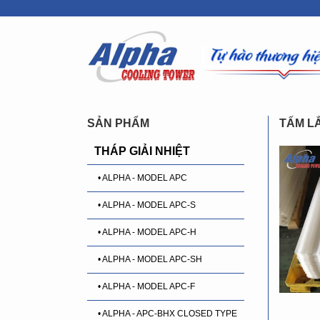
SẢN PHẨM
TẤM L
THÁP GIẢI NHIỆT
• ALPHA - MODEL APC
• ALPHA - MODEL APC-S
• ALPHA - MODEL APC-H
• ALPHA - MODEL APC-SH
• ALPHA - MODEL APC-F
• ALPHA - APC-BHX CLOSED TYPE