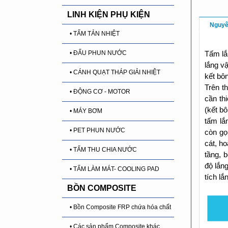
LINH KIỆN PHỤ KIỆN
Nguyê
• TẤM TẢN NHIỆT
• ĐẤU PHUN NƯỚC
Tấm lắ
lắng v
• CÁNH QUẠT THÁP GIẢI NHIỆT
kết bô
Trên t
• ĐỘNG CƠ - MOTOR
cần th
(kết bô
• MÁY BƠM
tấm lắ
• PET PHUN NƯỚC
còn gọ
cát, h
• TẤM THU CHIA NƯỚC
tầng, 
độ lắn
• TẤM LÀM MÁT- COOLING PAD
tích lắ
BỒN COMPOSITE
• Bồn Composite FRP chứa hóa chất
• Các sản phẩm Composite khác