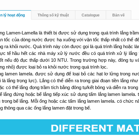
n lý hoạt động
Thông số kỹ thuật
Catalogue
Bản vẽ
ng Lamen-Lamella
là thiết bị được sử dụng trong quá trình lắng trầm
ận tốc của dòng nước được hạ xuống với vận tốc thấp nhất có thể để 
ng ra khỏi nước. Quá trình này còn được gọi là quá trình lắng hoặc l
hực tế hầu hết các nhà máy xử lý nước đều có quá trình xử lý lắng t
iết nếu độ đục thấp dưới 10 NTU. Trong trường hợp này, đông tụ v
ng nhỏ) được loại bỏ ra khỏi nước trong quá trình lọc.
ng lamen lamela.
được sử dụng để loại bỏ các hạt lơ lửng trong nướ
i là lắng trọng lực). Lắng có thể diễn ra trong giai đoạn tiền lắng n
oặc có thể lắng đọng trầm tích bằng đông tụ/kết bông và diễn ra trong
bể lắng đứng hoặc bể lắng tiếp xúc sử dụng
tấm lắng lamen lamela.
g trong bể lắng. Mỗi ống hoặc các
tấm lắng lamen lamela.
có chức nă
ng thông qua các ống lắng lamen đặt trong bể.