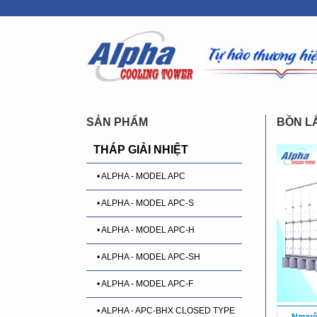
SẢN PHẨM
BỒN L
THÁP GIẢI NHIỆT
• ALPHA - MODEL APC
• ALPHA - MODEL APC-S
• ALPHA - MODEL APC-H
• ALPHA - MODEL APC-SH
• ALPHA - MODEL APC-F
• ALPHA - APC-BHX CLOSED TYPE
Nguyê