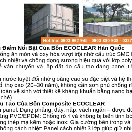
u Điểm Nổi Bật Của Bồn ECOCLEAR Hàn Quốc
ng ăn mòn và oxy hóa vượt trội nhờ cấu trúc SMC 
h nhiệt và chống đọng sương hiệu quả với lớp pol
 vận chuyển và lắp đặt do cấu tạo dạng panel t
 nước tuyệt đối nhờ gioăng cao su đặc biệt và hệ th
i thọ cao (20–30 năm), không cần sơn phủ chống rỉ
toàn vệ sinh với thiết kế kháng khuẩn bằng nano bạ
chế).
ấu Tạo Của Bồn Composite ECOCLEAR
m panel: Dạng phẳng, đáy, nắp, vách ngăn – được đ
ăng PVC/EPDM: Chống rò rỉ và không bị biến tính bởi
ung thép mạ kẽm hoặc inox: Gia cường bên trong và
thống cách nhiệt: Panel cách nhiệt 3 lớp giúp giữ n