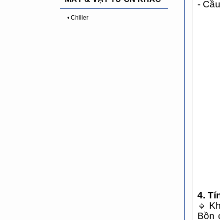
- Cầu
• Chiller
4. T
🔹
Kh
Bồn c