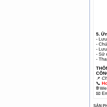
5. Ứ
- Lưu
- Ch
- Lưu
- Sử 
- Tha
THÔN
CÔNG
📌
Ch
📞
Ho
🌐
Web
📧
Em
SẢN P