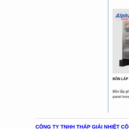
BỒN LẮP
Bồn lắp g
panel inox
CÔNG TY TNHH THÁP GIẢI NHIỆT C