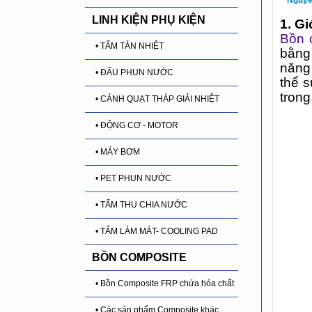
LINH KIỆN PHỤ KIỆN
1. G
Bồn 
• TẤM TẢN NHIỆT
bằng 
năng
• ĐẤU PHUN NƯỚC
thể 
trong
• CÁNH QUẠT THÁP GIẢI NHIỆT
• ĐỘNG CƠ - MOTOR
• MÁY BƠM
• PET PHUN NƯỚC
• TẤM THU CHIA NƯỚC
• TẤM LÀM MÁT- COOLING PAD
BỒN COMPOSITE
• Bồn Composite FRP chứa hóa chất
• Các sản phẩm Composite khác