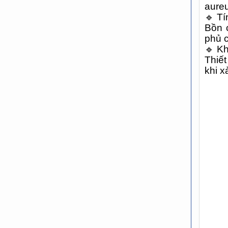
aureu
🔹
Tín
Bồn 
phủ 
🔹
Kh
Thiết
khi x