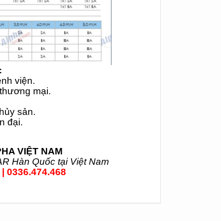
c
ệnh viện.
thương mại.
thủy sản.
n đại.
PHA VIỆT NAM
AR Hàn Quốc tại Việt Nam
 | 0336.474.468