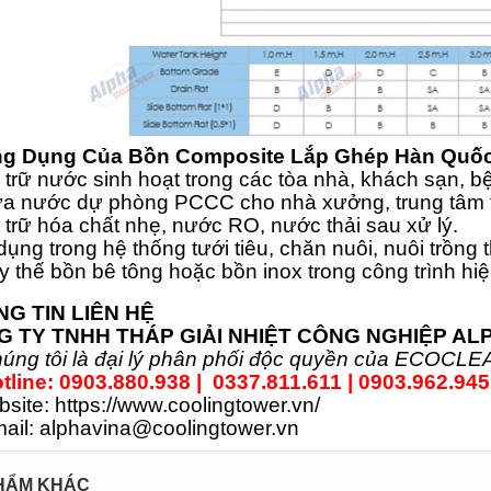
ng Dụng Của Bồn Composite Lắp Ghép Hàn Quố
 trữ nước sinh hoạt trong các tòa nhà, khách sạn, b
ứa nước dự phòng PCCC cho nhà xưởng, trung tâm 
 trữ hóa chất nhẹ, nước RO, nước thải sau xử lý.
dụng trong hệ thống tưới tiêu, chăn nuôi, nuôi trồng 
y thế bồn bê tông hoặc bồn inox trong công trình hiệ
G TIN LIÊN HỆ
 TY TNHH THÁP GIẢI NHIỆT CÔNG NGHIỆP AL
úng tôi là đại lý phân phối độc quyền của ECOCLE
tline: 0903.880.938 | 0337.811.611 | 0903.962.945
site: https://www.coolingtower.vn/
ail: alphavina@coolingtower.vn
HẨM KHÁC