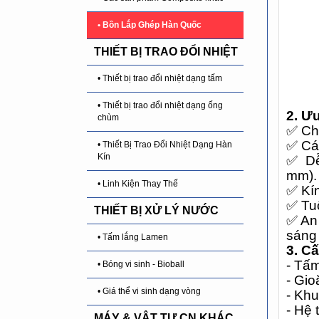
• Bồn Lắp Ghép Hàn Quốc
THIẾT BỊ TRAO ĐỔI NHIỆT
• Thiết bị trao đổi nhiệt dạng tấm
• Thiết bị trao đổi nhiệt dạng ống
2. Ư
chùm
✅
Chố
✅
Các
• Thiết Bị Trao Đổi Nhiệt Dạng Hàn
Kín
✅
Dễ
mm).
• Linh Kiện Thay Thế
✅
Kín
✅
Tuổ
THIẾT BỊ XỬ LÝ NƯỚC
✅
An 
sáng 
• Tấm lắng Lamen
3. C
- Tấ
• Bóng vi sinh - Bioball
- Gio
• Giá thể vi sinh dạng vòng
- Kh
- Hệ 
MÁY & VẬT TƯ CN KHÁC