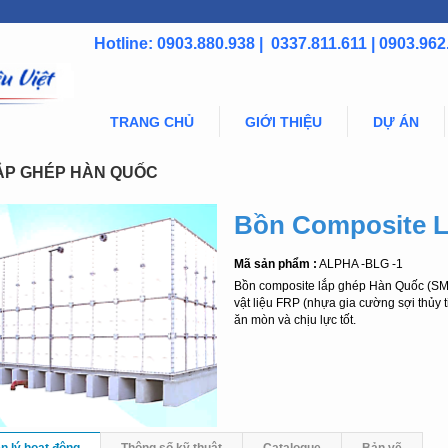
Hotline: 0903.880.938 | 0337.811.611 | 0903.962
TRANG CHỦ
GIỚI THIỆU
DỰ ÁN
ẮP GHÉP HÀN QUỐC
Bồn Composite 
Mã sản phẩm :
ALPHA -BLG -1
Bồn composite lắp ghép Hàn Quốc (SMC
vật liệu FRP (nhựa gia cường sợi thủy t
ăn mòn và chịu lực tốt.
n lý hoạt động
Thông số kỹ thuật
Catalogue
Bản vẽ