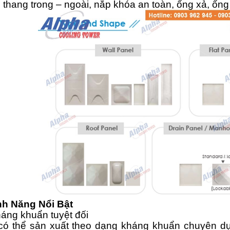
 thang trong – ngoài, nắp khóa an toàn, ống xả, ống
ính Năng Nổi Bật
áng khuẩn tuyệt đối
ó thể sản xuất theo dạng kháng khuẩn chuyên dụng,