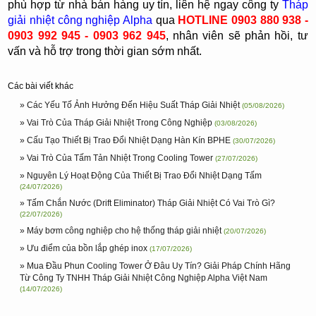
phù hợp từ nhà bán hàng uy tín, liên hệ ngay công ty
Tháp
giải nhiệt công nghiệp Alpha
qua
HOTLINE
0903 880 938 -
0903 992 945 - 0903 962 945
, nhân viên sẽ phản hồi, tư
vấn và hỗ trợ trong thời gian sớm nhất.
Các bài viết khác
» Các Yếu Tố Ảnh Hưởng Đến Hiệu Suất Tháp Giải Nhiệt
(05/08/2026)
» Vai Trò Của Tháp Giải Nhiệt Trong Công Nghiệp
(03/08/2026)
» Cấu Tạo Thiết Bị Trao Đổi Nhiệt Dạng Hàn Kín BPHE
(30/07/2026)
» Vai Trò Của Tấm Tản Nhiệt Trong Cooling Tower
(27/07/2026)
» Nguyên Lý Hoạt Động Của Thiết Bị Trao Đổi Nhiệt Dạng Tấm
(24/07/2026)
» Tấm Chắn Nước (Drift Eliminator) Tháp Giải Nhiệt Có Vai Trò Gì?
(22/07/2026)
» Máy bơm công nghiệp cho hệ thống tháp giải nhiệt
(20/07/2026)
» Ưu điểm của bồn lắp ghép inox
(17/07/2026)
» Mua Đầu Phun Cooling Tower Ở Đâu Uy Tín? Giải Pháp Chính Hãng
Từ Công Ty TNHH Tháp Giải Nhiệt Công Nghiệp Alpha Việt Nam
(14/07/2026)