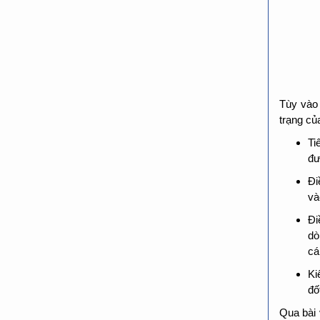
Tùy vào 
trạng củ
Ti
đư
Đi
và
Đi
dò
cá
Ki
đố
Qua bài 