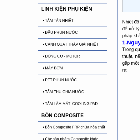
LINH KIỆN PHỤ KIỆN
• TẤM TẢN NHIỆT
Nhiệt đ
để xử l
• ĐẤU PHUN NƯỚC
pháp kh
1.Nguy
• CÁNH QUẠT THÁP GIẢI NHIỆT
Trong qu
thuật, n
• ĐỘNG CƠ - MOTOR
gặp một 
• MÁY BƠM
ra:
• PET PHUN NƯỚC
• TẤM THU CHIA NƯỚC
• TẤM LÀM MÁT- COOLING PAD
BỒN COMPOSITE
• Bồn Composite FRP chứa hóa chất
• Các sản phẩm Composite khác