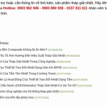
trợ hoặc cần thông tin về linh kiện, sản phẩm tháp giải nhiệt. Hãy li
ua
Hotline: 0903 962 945 - 0903 880 938 - 0337 811 611
nhân viên t
tình.
ết khác
ao Bồn Composite Không Bị Ăn Mòn?
(07/08/2026)
Yếu Tố Ảnh Hưởng Đến Hiệu Suất Tháp Giải Nhiệt
(05/08/2026)
Trò Của Tháp Giải Nhiệt Trong Công Nghiệp
(03/08/2026)
Tạo Thiết Bị Trao Đổi Nhiệt Dạng Hàn Kín BPHE
(30/07/2026)
Trò Của Tấm Tản Nhiệt Trong Cooling Tower
(27/07/2026)
ên Lý Hoạt Động Của Thiết Bị Trao Đổi Nhiệt Dạng Tấm
(24/07/2026)
hắn Nước (Drift Eliminator) Tháp Giải Nhiệt Có Vai Trò Gì?
(22/07/2026)
bơm công nghiệp cho hệ thống tháp giải nhiệt
(20/07/2026)
iểm của bồn lắp ghép inox
(17/07/2026)