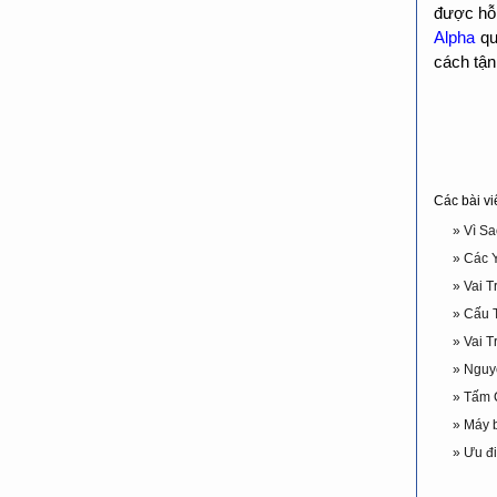
được hỗ 
Alpha
q
cách tận 
Các bài vi
» Vì S
» Các 
» Vai 
» Cấu 
» Vai 
» Nguy
» Tấm C
» Máy 
» Ưu đ