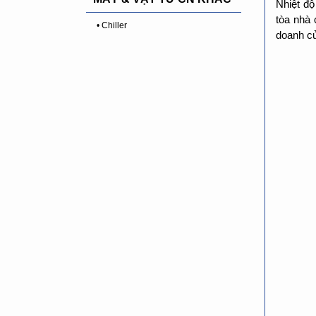
Nhiệt đ
tòa nhà 
• Chiller
doanh củ