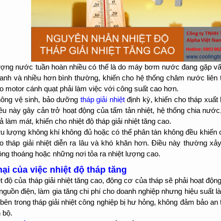
ợng nước tuần hoàn nhiều có thể là do máy bơm nước đang gặp vấ
anh và nhiều hơn bình thường, khiến cho hệ thống châm nước liên
o motor cánh quạt phải làm việc với công suất cao hơn.
ông vệ sinh, bảo dưỡng
tháp giải nhiệt
định kỳ, khiến cho tháp xuất 
ều này gây cản trở hoạt động của tấm tản nhiệt, hệ thống chia nư
ả làm mát, khiến cho nhiệt độ tháp giải nhiệt tăng cao.
u lượng không khí không đủ hoặc có thể phân tán không đều khiến
o tháp giải nhiệt diễn ra lâu và khó khăn hơn. Điều này thường xảy
ông thoáng hoặc những nơi tỏa ra nhiệt lượng cao.
hại của việc nhiệt độ tháp tăng
t độ của tháp giải nhiệt tăng cao, động cơ của tháp sẽ phải hoạt động
 nguồn điện, làm gia tăng chi phí cho doanh nghiệp nhưng hiệu suất là
n bên trong tháp giải nhiệt công nghiệp bị hư hỏng, không đảm bảo a
 bộ.