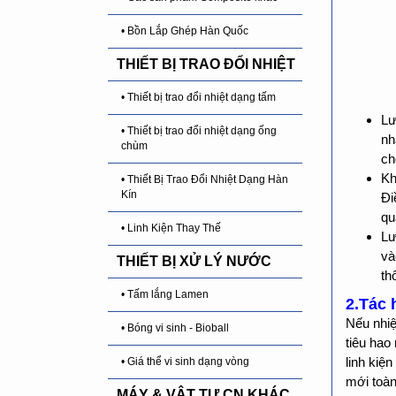
• Bồn Lắp Ghép Hàn Quốc
THIẾT BỊ TRAO ĐỔI NHIỆT
• Thiết bị trao đổi nhiệt dạng tấm
Lư
• Thiết bị trao đổi nhiệt dạng ống
nh
chùm
ch
Kh
• Thiết Bị Trao Đổi Nhiệt Dạng Hàn
Kín
Đi
qu
• Linh Kiện Thay Thế
Lư
và
THIẾT BỊ XỬ LÝ NƯỚC
th
• Tấm lắng Lamen
2.Tác 
Nếu nhiệ
• Bóng vi sinh - Bioball
tiêu hao
linh kiệ
• Giá thể vi sinh dạng vòng
mới toàn
MÁY & VẬT TƯ CN KHÁC