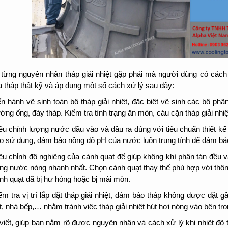
từng nguyên nhân tháp giải nhiệt gặp phải mà người dùng có cách 
a tháp thật kỹ và áp dụng một số cách xử lý sau đây:
ến hành vệ sinh toàn bộ tháp giải nhiệt, đặc biệt vệ sinh các bộ ph
ờng ống, đáy tháp. Kiểm tra tình trạng ăn mòn, cáu cặn tháp giải nhiệ
ều chỉnh lượng nước đầu vào và đầu ra đúng với tiêu chuẩn thiết kế
o sử dụng, đảm bảo nồng độ pH của nước luôn trung tính để đảm bảo 
ều chỉnh độ nghiêng của cánh quạt để giúp không khí phân tán đều và
ng nước nóng nhanh nhất. Chọn cánh quạt thay thế phù hợp với thông 
nh quạt đã bị hư hỏng hoặc bị mài mòn.
ểm tra vị trí lắp đặt tháp giải nhiệt, đảm bảo tháp không được đặt g
t, nhà bếp,… nhằm tránh việc tháp giải nhiệt hút hơi nóng vào bên tro
viết, giúp bạn nắm rõ được nguyên nhân và cách xử lý khi nhiệt độ 