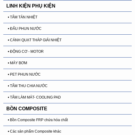
LINH KIỆN PHỤ KIỆN
• TẤM TẢN NHIỆT
• ĐẤU PHUN NƯỚC
• CÁNH QUẠT THÁP GIẢI NHIỆT
• ĐỘNG CƠ - MOTOR
• MÁY BƠM
• PET PHUN NƯỚC
• TẤM THU CHIA NƯỚC
• TẤM LÀM MÁT- COOLING PAD
BỒN COMPOSITE
• Bồn Composite FRP chứa hóa chất
• Các sản phẩm Composite khác