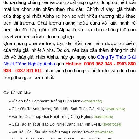
đó đa dạng chủng loại và công suất giúp người dùng có thể thoải
mái lựa chọn sản phẩm theo nhu cầu. Chính vì vậy, giá thành
của tháp giải nhiệt Alpha rẻ hơn so với nhiều thương hiệu khác
trên thị trường. Chất lượng ngang ngửa cùng với giá thành rẻ
hơn, do đó tháp giải nhiệt Alpha là sự lựa chọn không thể nào
tuyệt vời hơn đối với doanh nghiệp.
Qua những chia sẽ trên, bạn đã phần nào nắm được ưu điểm
của tháp giải nhiệt Alpha. Do đó, nếu bạn cần thêm thông tin chi
tiết về tháp giải nhiệt Alpha, hãy gọi ngay cho
Công Ty
Tháp Giải
Nhiệt Công Nghiệp Alpha
qua
Hotline 0903 962 945 - 0903 880
938 - 0337 811 611
,
nhân viên bán hàng sẽ hỗ trợ tư vấn đến bạn
trong thời gian sớm nhất.
Các bài viết khác
» Vì Sao Bồn Composite Không Bị Ăn Mòn?
(07/08/2026)
» Các Yếu Tố Ảnh Hưởng Đến Hiệu Suất Tháp Giải Nhiệt
(05/08/2026)
» Vai Trò Của Tháp Giải Nhiệt Trong Công Nghiệp
(03/08/2026)
» Cấu Tạo Thiết Bị Trao Đổi Nhiệt Dạng Hàn Kín BPHE
(30/07/2026)
» Vai Trò Của Tấm Tản Nhiệt Trong Cooling Tower
(27/07/2026)