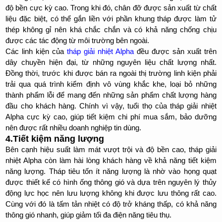
độ bền cực kỳ cao. Trong khi đó, chân đỡ được sản xuất từ chất
liệu đặc biệt, có thể gắn liền với phần khung tháp được làm tử
thép không gỉ nên khá chắc chắn và có khả năng chống chịu
được các tác động từ môi trường bên ngoài.
Các linh kiện của
tháp giải nhiệt Alpha
đều được sản xuất trên
dây chuyền hiện đại, từ những nguyên liệu chất lượng nhất.
Đồng thời, trước khi được bán ra ngoài thị trường linh kiện phải
trải qua quá trình kiểm định vô vùng khắc khe, loại bỏ những
thành phẩm lỗi để mang đến những sản phẩm chất lượng hàng
đầu cho khách hàng. Chính vì vậy, tuổi thọ của tháp giải nhiệt
Alpha cực kỳ cao, giúp tiết kiệm chi phí mua sắm, bảo dưỡng
nên được rất nhiều doanh nghiệp tin dùng.
4.Tiết kiệm năng lượng
Bên cạnh hiệu suất làm mát vượt trội và độ bền cao, tháp giải
nhiệt Alpha còn làm hài lòng khách hàng về khả năng tiết kiệm
năng lượng. Tháp tiêu tốn ít năng lượng là nhờ vào họng quạt
được thiết kế có hình ống thông gió và dựa trên nguyên lý thủy
động lực học nên lưu lượng không khi được lưu thông rất cao.
Cùng với đó là tấm tản nhiệt có độ trở kháng thấp, có khả năng
thông gió nhanh, giúp giảm tối đa điện năng tiêu thụ.