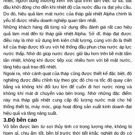
nhiệt, người dùng thường xem xét quá trình làm việc từ lúc bắt
đầu khởi động cho đến khi nhiệt độ của nước đầu ra đạt yêu cầu.
Do đó, hiệu quả làm mát nước của tháp giải nhiệt Alpha chính là
yếu tố được nhiều doanh nghiệp quan tâm nhất.
Những khách hàng đã từng sử dụng đều đánh giá rất cao hiệu
quả làm mát đến từ tháp giải nhiệt Alpha. Sở dĩ, tháp đạt được
điều này là nhờ sử dụng linh kiện chất lượng, cùng với đo là thiết
kế của tháp được tối ưu với hệ thống đầu phun chia nước áp lực
nước thấp. Nhờ đó giúp nước được giữ lâu hơn trên bề mặt tấm
tản nhiệt, không khí được tiếp xúc nhiều hơn với bề mặt nước,
tăng hiệu quả trao đổi nhiệt.
Ngoài ra, nhờ cánh quạt của tháp cũng được thiết kế đặc biệt, độ
nghiêng được điều chỉnh tùy theo góc độ cho ra tốc độ quay cân
bằng và không khí đối lưu lớn để cuốn đi hơi nước nóng và
không khí mát di chuyển vào bên trong. Nhờ những đặc điểm
này mà tháp giải nhiệt cung cấp đủ lượng nước mát cho hệ
thống thiết bị, máy móc, giúp hoạt động sản xuất kinh doanh đạt
hiệu quả và tăng năng suất.
3.Độ bền cao
Vỏ bồn được làm từ sợi thủy tinh có trọng lượng nhẹ, không bị
hoen gỉ, chịu ẩm tốt, bền bỉ trước thời tiết khắc nghiệt do đó có