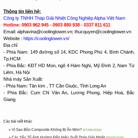
Thông tin liên hệ:
Công ty TNHH Tháp Giải Nhiệt Công Nghiệp Alpha Việt Nam
Hotline: 0903 962 945 - 0903 880 938 - 0337 811 611
Email: alphavina@coolingtower.vn; thucquyen@coolingtower.vn
Website :
https://coolingtower.vn/
Địa chỉ
- Phía Nam: 149 đường số 14, KDC Phong Phú 4, Bình Chánh,
Tp.HCM
- Phía Bắc: KĐT HD Mon, ngõ 4 Hàm Nghi, Mỹ Đình 2, Nam Từ
Liêm, Hà Nội
Nhà máy Sản Xuất:
- Phía Nam: Tân kim , TT Cần Giuộc, Tỉnh Long An
- Phía Bắc: Cụm CN Vân An, Lương Phong, Hiệp Hoà, Bắc
Giang
Các bài viết khác
» Vì Sao Bồn Composite Không Bị Ăn Mòn?
(07/08/2026)
» Các Yếu Tố Ảnh Hưởng Đến Hiệu Suất Tháp Giải Nhiệt
(05/08/2026)