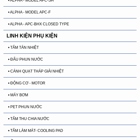
• ALPHA - MODEL APC-SH
• ALPHA - MODEL APC-F
• ALPHA - APC-BHX CLOSED TYPE
LINH KIỆN PHỤ KIỆN
• TẤM TẢN NHIỆT
• ĐẤU PHUN NƯỚC
• CÁNH QUẠT THÁP GIẢI NHIỆT
• ĐỘNG CƠ - MOTOR
• MÁY BƠM
• PET PHUN NƯỚC
• TẤM THU CHIA NƯỚC
• TẤM LÀM MÁT- COOLING PAD