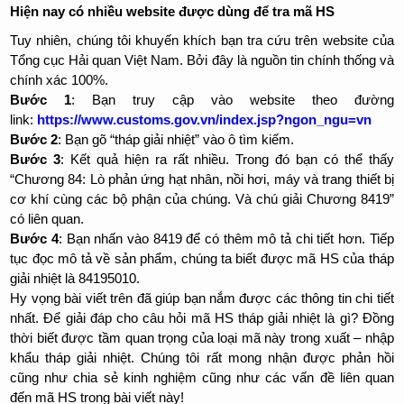
Hiện nay có nhiều website được dùng để tra mã HS
Tuy nhiên, chúng tôi khuyến khích bạn tra cứu trên website của
Tổng cục Hải quan Việt Nam. Bởi đây là nguồn tin chính thống và
chính xác 100%.
Bước 1
: Bạn truy cập vào website theo đường
link:
https://www.customs.gov.vn/index.jsp?ngon_ngu=vn
Bước 2
: Bạn gõ “tháp giải nhiệt” vào ô tìm kiếm.
Bước 3
: Kết quả hiện ra rất nhiều. Trong đó bạn có thể thấy
“Chương 84: Lò phản ứng hạt nhân, nồi hơi, máy và trang thiết bị
cơ khí cùng các bộ phận của chúng. Và chú giải Chương 8419”
có liên quan.
Bước 4
: Bạn nhấn vào 8419 để có thêm mô tả chi tiết hơn. Tiếp
tục đọc mô tả về sản phẩm, chúng ta biết được mã HS của tháp
giải nhiệt là 84195010.
Hy vọng bài viết trên đã giúp bạn nắm được các thông tin chi tiết
nhất. Để giải đáp cho câu hỏi mã HS tháp giải nhiệt là gì? Đồng
thời biết được tầm quan trọng của loại mã này trong xuất – nhập
khẩu tháp giải nhiệt. Chúng tôi rất mong nhận được phản hồi
cũng như chia sẻ kinh nghiệm cũng như các vấn đề liên quan
đến mã HS trong bài viết này!