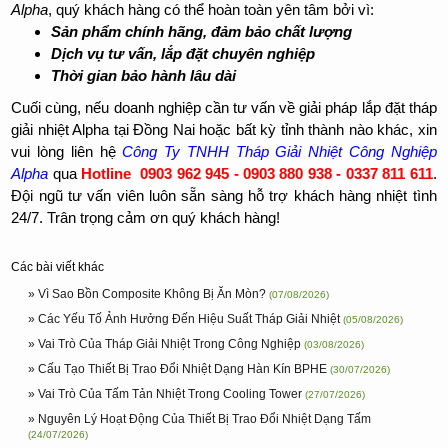
Alpha
, quý khách hàng có thể hoàn toàn yên tâm bởi vì:
Sản phẩm chính hãng, đảm bảo chất lượng
Dịch vụ tư vấn, lắp đặt chuyên nghiệp
Thời gian bảo hành lâu dài
Cuối cùng, nếu doanh nghiệp cần tư vấn về giải pháp lắp đặt tháp
giải nhiệt Alpha tại Đồng Nai hoặc bất kỳ tỉnh thành nào khác, xin
vui lòng liên hệ
Công Ty TNHH Tháp Giải Nhiệt Công Nghiệp
Alpha
qua
Hotline 0903 962 945 - 0903 880 938 - 0337 811 611
.
Đội ngũ tư vấn viên luôn sẵn sàng hỗ trợ khách hàng nhiệt tình
24/7. Trân trọng cảm ơn quý khách hàng!
Các bài viết khác
» Vì Sao Bồn Composite Không Bị Ăn Mòn?
(07/08/2026)
» Các Yếu Tố Ảnh Hưởng Đến Hiệu Suất Tháp Giải Nhiệt
(05/08/2026)
» Vai Trò Của Tháp Giải Nhiệt Trong Công Nghiệp
(03/08/2026)
» Cấu Tạo Thiết Bị Trao Đổi Nhiệt Dạng Hàn Kín BPHE
(30/07/2026)
» Vai Trò Của Tấm Tản Nhiệt Trong Cooling Tower
(27/07/2026)
» Nguyên Lý Hoạt Động Của Thiết Bị Trao Đổi Nhiệt Dạng Tấm
(24/07/2026)