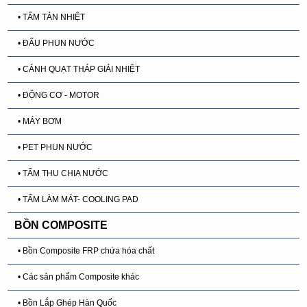
• TẤM TẢN NHIỆT
• ĐẤU PHUN NƯỚC
• CÁNH QUẠT THÁP GIẢI NHIỆT
• ĐỘNG CƠ - MOTOR
• MÁY BƠM
• PET PHUN NƯỚC
• TẤM THU CHIA NƯỚC
• TẤM LÀM MÁT- COOLING PAD
BỒN COMPOSITE
• Bồn Composite FRP chứa hóa chất
• Các sản phẩm Composite khác
• Bồn Lắp Ghép Hàn Quốc