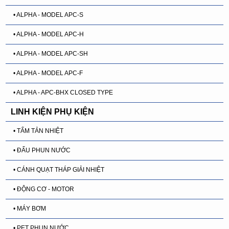
• ALPHA - MODEL APC-S
• ALPHA - MODEL APC-H
• ALPHA - MODEL APC-SH
• ALPHA - MODEL APC-F
• ALPHA - APC-BHX CLOSED TYPE
LINH KIỆN PHỤ KIỆN
• TẤM TẢN NHIỆT
• ĐẤU PHUN NƯỚC
• CÁNH QUẠT THÁP GIẢI NHIỆT
• ĐỘNG CƠ - MOTOR
• MÁY BƠM
• PET PHUN NƯỚC