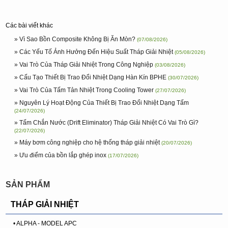
Các bài viết khác
» Vì Sao Bồn Composite Không Bị Ăn Mòn?
(07/08/2026)
» Các Yếu Tố Ảnh Hưởng Đến Hiệu Suất Tháp Giải Nhiệt
(05/08/2026)
» Vai Trò Của Tháp Giải Nhiệt Trong Công Nghiệp
(03/08/2026)
» Cấu Tạo Thiết Bị Trao Đổi Nhiệt Dạng Hàn Kín BPHE
(30/07/2026)
» Vai Trò Của Tấm Tản Nhiệt Trong Cooling Tower
(27/07/2026)
» Nguyên Lý Hoạt Động Của Thiết Bị Trao Đổi Nhiệt Dạng Tấm
(24/07/2026)
» Tấm Chắn Nước (Drift Eliminator) Tháp Giải Nhiệt Có Vai Trò Gì?
(22/07/2026)
» Máy bơm công nghiệp cho hệ thống tháp giải nhiệt
(20/07/2026)
» Ưu điểm của bồn lắp ghép inox
(17/07/2026)
SẢN PHẨM
THÁP GIẢI NHIỆT
• ALPHA - MODEL APC