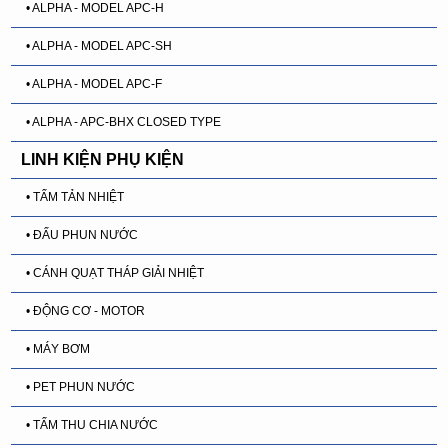
• ALPHA - MODEL APC-H
• ALPHA - MODEL APC-SH
• ALPHA - MODEL APC-F
• ALPHA - APC-BHX CLOSED TYPE
LINH KIỆN PHỤ KIỆN
• TẤM TẢN NHIỆT
• ĐẤU PHUN NƯỚC
• CÁNH QUẠT THÁP GIẢI NHIỆT
• ĐỘNG CƠ - MOTOR
• MÁY BƠM
• PET PHUN NƯỚC
• TẤM THU CHIA NƯỚC