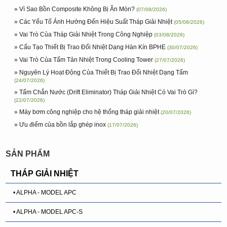
» Vì Sao Bồn Composite Không Bị Ăn Mòn?
(07/08/2026)
» Các Yếu Tố Ảnh Hưởng Đến Hiệu Suất Tháp Giải Nhiệt
(05/08/2026)
» Vai Trò Của Tháp Giải Nhiệt Trong Công Nghiệp
(03/08/2026)
» Cấu Tạo Thiết Bị Trao Đổi Nhiệt Dạng Hàn Kín BPHE
(30/07/2026)
» Vai Trò Của Tấm Tản Nhiệt Trong Cooling Tower
(27/07/2026)
» Nguyên Lý Hoạt Động Của Thiết Bị Trao Đổi Nhiệt Dạng Tấm
(24/07/2026)
» Tấm Chắn Nước (Drift Eliminator) Tháp Giải Nhiệt Có Vai Trò Gì?
(22/07/2026)
» Máy bơm công nghiệp cho hệ thống tháp giải nhiệt
(20/07/2026)
» Ưu điểm của bồn lắp ghép inox
(17/07/2026)
SẢN PHẨM
THÁP GIẢI NHIỆT
• ALPHA - MODEL APC
• ALPHA - MODEL APC-S