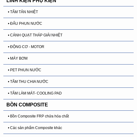
LINH KIỆN PHỤ KIỆN
• TẤM TẢN NHIỆT
• ĐẤU PHUN NƯỚC
• CÁNH QUẠT THÁP GIẢI NHIỆT
• ĐỘNG CƠ - MOTOR
• MÁY BƠM
• PET PHUN NƯỚC
• TẤM THU CHIA NƯỚC
• TẤM LÀM MÁT- COOLING PAD
BỒN COMPOSITE
• Bồn Composite FRP chứa hóa chất
• Các sản phẩm Composite khác