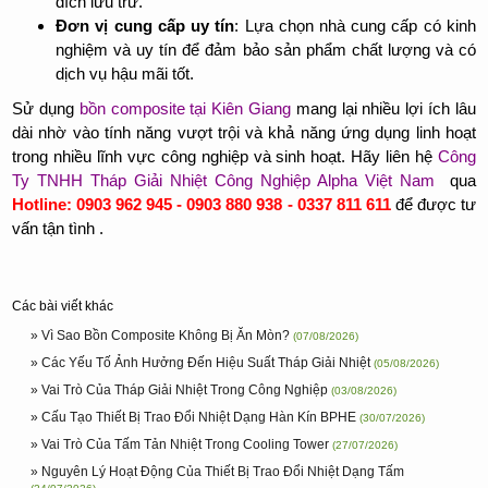
đích lưu trữ.
Đơn vị cung cấp uy tín
: Lựa chọn nhà cung cấp có kinh
nghiệm và uy tín để đảm bảo sản phẩm chất lượng và có
dịch vụ hậu mãi tốt.
Sử dụng
bồn composite tại Kiên Giang
mang lại nhiều lợi ích lâu
dài nhờ vào tính năng vượt trội và khả năng ứng dụng linh hoạt
trong nhiều lĩnh vực công nghiệp và sinh hoạt. Hãy liên hệ
Công
Ty TNHH Tháp Giải Nhiệt Công Nghiệp Alpha Việt Nam
qua
Hotline: 0903 962 945 - 0903 880 938 - 0337 811 611
để được tư
vấn tận tình .
Các bài viết khác
» Vì Sao Bồn Composite Không Bị Ăn Mòn?
(07/08/2026)
» Các Yếu Tố Ảnh Hưởng Đến Hiệu Suất Tháp Giải Nhiệt
(05/08/2026)
» Vai Trò Của Tháp Giải Nhiệt Trong Công Nghiệp
(03/08/2026)
» Cấu Tạo Thiết Bị Trao Đổi Nhiệt Dạng Hàn Kín BPHE
(30/07/2026)
» Vai Trò Của Tấm Tản Nhiệt Trong Cooling Tower
(27/07/2026)
» Nguyên Lý Hoạt Động Của Thiết Bị Trao Đổi Nhiệt Dạng Tấm