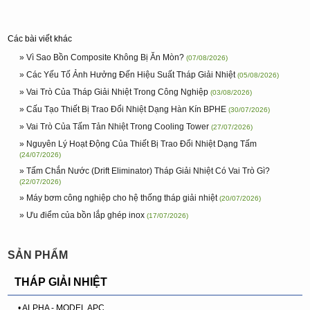
Các bài viết khác
» Vì Sao Bồn Composite Không Bị Ăn Mòn?
(07/08/2026)
» Các Yếu Tố Ảnh Hưởng Đến Hiệu Suất Tháp Giải Nhiệt
(05/08/2026)
» Vai Trò Của Tháp Giải Nhiệt Trong Công Nghiệp
(03/08/2026)
» Cấu Tạo Thiết Bị Trao Đổi Nhiệt Dạng Hàn Kín BPHE
(30/07/2026)
» Vai Trò Của Tấm Tản Nhiệt Trong Cooling Tower
(27/07/2026)
» Nguyên Lý Hoạt Động Của Thiết Bị Trao Đổi Nhiệt Dạng Tấm
(24/07/2026)
» Tấm Chắn Nước (Drift Eliminator) Tháp Giải Nhiệt Có Vai Trò Gì?
(22/07/2026)
» Máy bơm công nghiệp cho hệ thống tháp giải nhiệt
(20/07/2026)
» Ưu điểm của bồn lắp ghép inox
(17/07/2026)
SẢN PHẨM
THÁP GIẢI NHIỆT
• ALPHA - MODEL APC