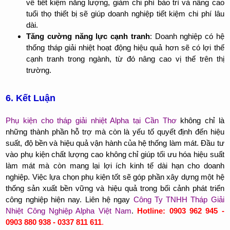
về tiết kiệm năng lượng, giảm chi phí bảo trì và nâng cao
tuổi thọ thiết bị sẽ giúp doanh nghiệp tiết kiệm chi phí lâu
dài.
Tăng cường năng lực cạnh tranh
: Doanh nghiệp có hệ
thống tháp giải nhiệt hoạt động hiệu quả hơn sẽ có lợi thế
cạnh tranh trong ngành, từ đó nâng cao vị thế trên thị
trường.
6. Kết Luận
Phụ kiện cho tháp giải nhiệt Alpha tại Cần Thơ
không chỉ là
những thành phần hỗ trợ mà còn là yếu tố quyết định đến hiệu
suất, độ bền và hiệu quả vận hành của hệ thống làm mát. Đầu tư
vào phụ kiện chất lượng cao không chỉ giúp tối ưu hóa hiệu suất
làm mát mà còn mang lại lợi ích kinh tế dài hạn cho doanh
nghiệp. Việc lựa chọn phụ kiện tốt sẽ góp phần xây dựng một hệ
thống sản xuất bền vững và hiệu quả trong bối cảnh phát triển
công nghiệp hiện nay. Liên hệ ngay
Công Ty TNHH Tháp Giải
Nhiệt Công Nghiệp Alpha Việt Nam
.
Hotline: 0903 962 945 -
0903 880 938 - 0337 811 611
.