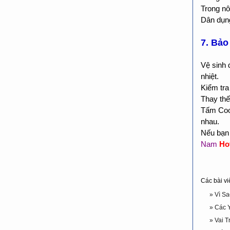
Trong nô
Dân dụng
7. Bảo
Vệ sinh 
nhiệt.
Kiểm tra
Thay thế
Tấm Cool
nhau.
Nếu bạn 
Nam
Hot
Các bài vi
» Vì S
» Các 
» Vai 