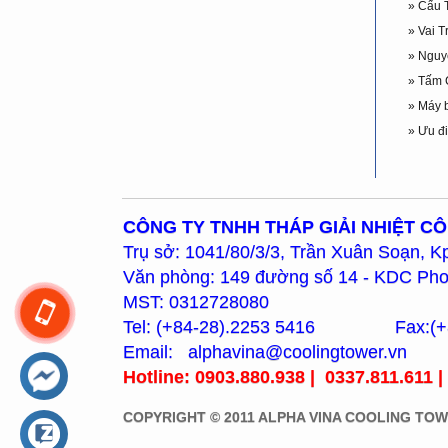
» Cấu 
» Vai 
» Nguy
» Tấm C
» Máy 
» Ưu đ
CÔNG TY TNHH THÁP GIẢI NHIỆT C
Trụ sở: 1041/80/3/3, Trần Xuân Soạn, K
Văn phòng: 149 đường số 14 - KDC Pho
MST: 0312728080
Tel: (+84-28).2253 5416 Fax:(+8
Email: alphavina@coolingtower.vn
Hotline: 0903.880.938 | 0337.811.611 |
COPYRIGHT © 2011 ALPHA VINA COOLING TOW