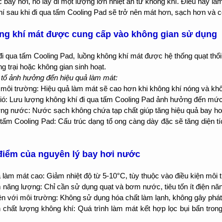
 bay hơi, nó lấy đi một lượng lớn nhiệt ẩn từ không khí. Điều này là
í sau khi đi qua tấm Cooling Pad sẽ trở nên mát hơn, sạch hơn và 
ng khí mát được cung cấp vào không gian sử dụng
đi qua tấm Cooling Pad, luồng không khí mát được hệ thống quạt th
ng trại hoặc không gian sinh hoạt.
tố ảnh hưởng đến hiệu quả làm mát:
 môi trường: Hiệu quả làm mát sẽ cao hơn khi không khí nóng và khô
ió: Lưu lượng không khí đi qua tấm Cooling Pad ảnh hưởng đến mức 
ng nước: Nước sạch không chứa tạp chất giúp tăng hiệu quả bay hơi
 tấm Cooling Pad: Cấu trúc dạng tổ ong càng dày đặc sẽ tăng diện t
.
điểm của nguyên lý bay hơi nước
 làm mát cao: Giảm nhiệt độ từ 5-10°C, tùy thuộc vào điều kiện môi 
m năng lượng: Chỉ cần sử dụng quạt và bơm nước, tiêu tốn ít điện nă
ện với môi trường: Không sử dụng hóa chất làm lạnh, không gây phát t
n chất lượng không khí: Quá trình làm mát kết hợp lọc bụi bẩn tron