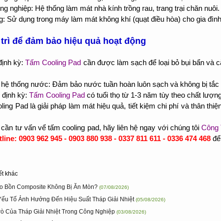
ng nghiệp: Hệ thống làm mát nhà kính trồng rau, trang trại chăn nuôi.
: Sử dụng trong máy làm mát không khí (quạt điều hòa) cho gia đìn
 trì để đảm bảo hiệu quả hoạt động
định kỳ:
Tấm Cooling Pad
cần được làm sạch để loại bỏ bụi bẩn và 
 hệ thống nước: Đảm bảo nước tuần hoàn luôn sạch và không bị tắc
 định kỳ:
Tấm Cooling Pad
có tuổi thọ từ 1-3 năm tùy theo chất lượ
ing Pad là giải pháp làm mát hiệu quả, tiết kiệm chi phí và thân thi
cần tư vấn vể tấm cooling pad, hãy liên hệ ngay với chúng tôi
Công 
line: 0903 962 945 - 0903 880 938 - 0337 811 611 - 0336 474 468
để
ết khác
ao Bồn Composite Không Bị Ăn Mòn?
(07/08/2026)
Yếu Tố Ảnh Hưởng Đến Hiệu Suất Tháp Giải Nhiệt
(05/08/2026)
Trò Của Tháp Giải Nhiệt Trong Công Nghiệp
(03/08/2026)