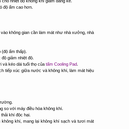
m cho nhiệt độ không khí giảm đáng kể.
có độ ẩm cao hơn.
ổi vào không gian cần làm mát như nhà xưởng, nhà
 (độ ẩm thấp).
độ giảm nhiệt độ.
 và kéo dài tuổi thọ của
tấm Cooling Pad
.
ích tiếp xúc giữa nước và không khí, làm mát hiệu
trường.
ng so với máy điều hòa không khí.
hải khí độc hại.
g không khí, mang lại không khí sạch và tươi mát