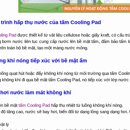
 trình hấp thụ nước của tấm Cooling Pad
ling Pad
được thiết kế từ vật liệu cellulose hoặc giấy kraft, có cấu trú
g bơm nước liên tục cung cấp nước lên bề mặt tấm, đảm bảo tấm 
 trên toàn bộ bề mặt, tạo một màng nước mỏng.
ng khí nóng tiếp xúc với bề mặt ẩm
hống quạt hút hoặc đẩy không khí nóng từ môi trường qua tấm Cooli
g không khí đi qua bề mặt tấm Cooling Pad, nó tiếp xúc với lớp nước
 hơi nước làm mát không khí
ên bề mặt
tấm Cooling Pad
hấp thụ nhiệt từ luồng không khí nóng.
t độ tăng cao, nước sẽ bay hơi, biến đổi từ dạng lỏng sang dạng hơi.
ật lý