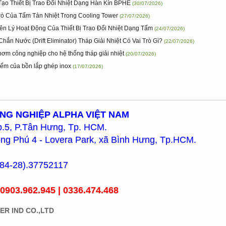
Tạo Thiết Bị Trao Đổi Nhiệt Dạng Hàn Kín BPHE
(30/07/2026)
Trò Của Tấm Tản Nhiệt Trong Cooling Tower
(27/07/2026)
ên Lý Hoạt Động Của Thiết Bị Trao Đổi Nhiệt Dạng Tấm
(24/07/2026)
hắn Nước (Drift Eliminator) Tháp Giải Nhiệt Có Vai Trò Gì?
(22/07/2026)
bơm công nghiệp cho hệ thống tháp giải nhiệt
(20/07/2026)
iểm của bồn lắp ghép inox
(17/07/2026)
ÔNG NGHIỆP ALPHA VIỆT NAM
p.5, P.Tân Hưng, Tp. HCM.
ng Phú 4 - Lovera Park, xã Bình Hưng, Tp.HCM.
4-28).37752117
 0903.962.945 | 0336.474.468
ER IND CO.,LTD