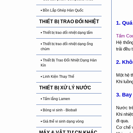
• Bồn Lắp Ghép Hàn Quốc
THIẾT BỊ TRAO ĐỔI NHIỆT
1. Quá
• Thiết bị trao đổi nhiệt dạng tấm
Tấm Coo
Hệ thốn
• Thiết bị trao đổi nhiệt dạng ống
trải đều
chùm
• Thiết Bị Trao Đổi Nhiệt Dạng Hàn
2. Khô
Kín
Một hệ t
• Linh Kiện Thay Thế
Khi luồn
THIẾT BỊ XỬ LÝ NƯỚC
3. Bay
• Tấm lắng Lamen
Nước tr
• Bóng vi sinh - Bioball
Khi nhiệ
đi qua.
• Giá thể vi sinh dạng vòng
Cơ chế v
MÁY & VẬT TƯ CN KHÁC