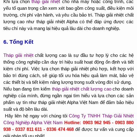
Khi lựa chọn
tháp giải nhiệt
cho nhà máy hoặc công trình, các
yếu tố quan trọng cần xem xét bao gồm công suất, điều kiện môi
trường, chi phí vận hành, và yêu cầu bảo trì. Tháp giải nhiệt chất
lượng cao như tháp giải nhiệt Alpha có thể đáp ứng được các
tiêu chí này và mang lại hiệu quả lâu dài cho doanh nghiệp.
6. Tổng Kết
Tháp giải nhiệt
chất lượng cao là sự đầu tư hợp lý cho các hệ
thống công nghiệp cần duy trì hiệu suất hoạt động ổn định và tiết
kiệm chi phí. Việc lựa chọn tháp giải nhiệt phù hợp, kết hợp với
bảo trì đúng cách, sẽ giúp tối ưu hóa hiệu quả làm mát, bảo vệ
các thiết bị và tiết kiệm năng lượng trong suốt vòng đời sử dụng.
Nếu bạn đang tìm kiếm
tháp giải nhiệt chất lượng cao
cho doanh
nghiệp của mình, đừng ngần ngại tìm hiểu và lựa chọn các sản
phẩm uy tín như tháp giải nhiệt Alpha Việt Nam để đảm bảo hiệu
suất và độ bền lâu dài.
Hãy liên hệ ngay với chúng tôi
Công Ty TNHH Tháp Giải Nhiệt
Công Nghiệp Alpha Việt Nam
Hotline: 0903 962 945 - 0903 880
938 - 0337 811 611 - 0336 474 468
để được tư vấn và cung cấp
giải pháp tối ưu nhất!