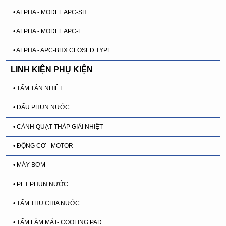
• ALPHA - MODEL APC-SH
• ALPHA - MODEL APC-F
• ALPHA - APC-BHX CLOSED TYPE
LINH KIỆN PHỤ KIỆN
• TẤM TẢN NHIỆT
• ĐẤU PHUN NƯỚC
• CÁNH QUẠT THÁP GIẢI NHIỆT
• ĐỘNG CƠ - MOTOR
• MÁY BƠM
• PET PHUN NƯỚC
• TẤM THU CHIA NƯỚC
• TẤM LÀM MÁT- COOLING PAD