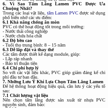
6. Vì Sao Tấm Lắng Lamen PVC Được Ưa
Chuộng Nhất?
Trong các loại vật liệu,
tấm Lamen PVC
được sử dụng
phổ biến nhờ các ưu điểm:
6.1 Khả năng chống ăn mòn
PVC có thể hoạt động tốt trong môi trường:
- Nước thải công nghiệp
- Nước chứa hóa chất
6.2 Độ bền cao
- Tuổi thọ trung bình: 8 – 15 năm
6.3 Dễ lắp đặt và thay thế
Các tấm được thiết kế dạng module, giúp:
- Lắp ráp nhanh
- Bảo trì thuận tiện
6.4 Chi phí hợp lý
So với các vật liệu khác, PVC giúp giảm đáng kể chi
phí đầu tư ban đầu.
7. Những Lưu Ý Khi Lựa Chọn Tấm Lắng Lamen
Để hệ thống hoạt động hiệu quả, cần lưu ý các yếu tố
sau:
7.1 Chất lượng vật liệu
Nên chọn tấm lắng được sản xuất từ nhựa PVC
nguyên sinh, đảm bảo: