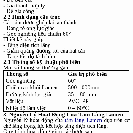
- Giá thành hợp lý
- Dễ gia công
2.2 Hình dạng cấu trúc
Các tấm được ghép lại tạo thành:
- Dạng tổ ong lục giác
- Góc nghiêng tiêu chuẩn 60°
Thiết kế này giúp:
- Tăng diện tích lắng
- Giảm quãng đường rơi của hạt cặn
- Tăng tốc độ tách bùn
2.3 Thông số kỹ thuật phổ biến
Một số thông số thường gặp:
Thông số
Giá trị phổ biến
Góc nghiêng
60°
Chiều cao khối Lamen
500-1000mm
Đường kính lục giác
35 – 80 mm
Vật liệu
PVC, PP
Nhiệt độ làm việc
0 – 60°C
3. Nguyên Lý Hoạt Động Của Tấm Lắng Lamen
Nguyên lý hoạt động của
tấm lắng Lamen
dựa trên cơ
chế lắng trọng lực kết hợp tăng diện tích lắng.
Quy trình hoạt động gồm các bước sau: