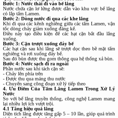
Bước 1: Nước thải đi vào bể lắng
Nước chứa cặn lơ lửng được dẫn vào khu vực bể lắng
có lắp tấm Lamen.
Bước 2: Dòng nước đi qua các khe lắng
Khi đi qua các kênh nghiêng giữa các tấm Lamen, vận
tốc dòng chảy giảm xuống đáng kể.
Điều này tạo điều kiện để các hạt cặn bắt đầu lắng
xuống.
Bước 3: Cặn trượt xuống đáy bể
Các hạt cặn sau khi lắng sẽ trượt dọc theo bề mặt tấm
nghiêng và rơi xuống đáy bể.
Sau đó bùn được thu gom thông qua hệ thống xả bùn.
Bước 4: Nước sạch đi ra ngoài
Phần nước sau khi tách cặn sẽ:
- Chảy lên phía trên
- Được thu qua máng thu nước
- Chuyển sang công đoạn xử lý tiếp theo
4. Ưu Điểm Của Tấm Lắng Lamen Trong Xử Lý
Nước
So với bể lắng truyền thống, công nghệ Lamen mang
lại nhiều lợi ích vượt trội.
4.1 Tăng hiệu quả lắng
Diện tích lắng được tăng gấp 5 – 10 lần, giúp quá trình