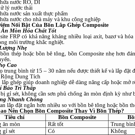
chứa nước RO, DI
ử lý nước thải
chứa nước sản xuất thực phẩm
chứa nước cho nhà máy và khu công nghiệp
iểm Nổi Bật Của Bồn Lắp Ghép Composite
 Ăn Mòn Hóa Chất Tốt
ite FRP có khả năng kháng nhiều loại axit, bazơ và hóa
ong môi trường khắc nghiệt.
 Lượng Nhẹ
 bồn thép hoặc bồn bê tông, bồn Composite nhẹ hơn đáng
uyển.
họ Cao
ọ trung bình từ 15 – 30 năm nếu được thiết kế và lắp đặt 
 Rộng Dung Tích
u lắp ghép giúp doanh nghiệp dễ dàng nâng cấp hoặc mở r
í Bảo Trì Thấp
bị gỉ sét, không cần sơn phủ chống ăn mòn định kỳ như b
ông Nhanh Chóng
an lắp đặt ngắn hơn nhiều so với bồn bê tông hoặc bồn thé
Sao Nên Chọn Bồn Composite Thay Vì Bồn Thép?
Tiêu chí
Bồn Composite
Bồ
 ăn mòn
Rất tốt
Trung bìn
 gỉ sét
Có
Không