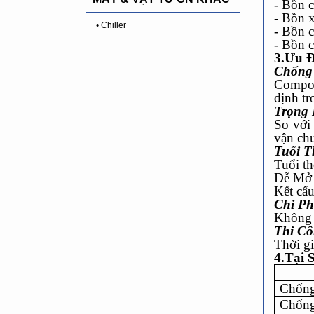
- Bồn 
- Bồn x
• Chiller
- Bồn 
- Bồn 
3.Ưu Đ
Chống
Compos
định tr
Trọng
So với
vận ch
Tuổi T
Tuổi th
Dễ Mở
Kết cấ
Chi Ph
Không 
Thi C
Thời gi
4.Tại 
Chống
Chống