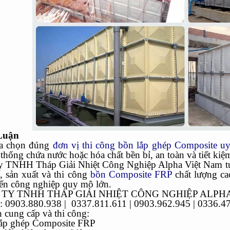
Luận
ựa chọn đúng
đơn vị thi công bồn lắp ghép Composite u
thống chứa nước hoặc hóa chất bền bỉ, an toàn và tiết kiệm
y TNHH Tháp Giải Nhiệt Công Nghiệp Alpha Việt Nam tự hà
ế, sản xuất và thi công
bồn Composite FRP
chất lượng ca
ến công nghiệp quy mô lớn.
TY TNHH THÁP GIẢI NHIỆT CÔNG NGHIỆP ALPH
e: 0903.880.938 | 0337.811.611 | 0903.962.945 | 0336.4
 cung cấp và thi công:
lắp ghép Composite FRP