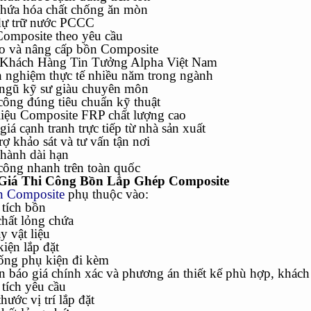
chứa hóa chất chống ăn mòn
dự trữ nước PCCC
Composite theo yêu cầu
ạo và nâng cấp bồn Composite
Khách Hàng Tin Tưởng Alpha Việt Nam
 nghiệm thực tế nhiều năm trong ngành
ngũ kỹ sư giàu chuyên môn
công đúng tiêu chuẩn kỹ thuật
liệu Composite FRP chất lượng cao
iá cạnh tranh trực tiếp từ nhà sản xuất
ợ khảo sát và tư vấn tận nơi
hành dài hạn
công nhanh trên toàn quốc
Giá Thi Công Bồn Lắp Ghép Composite
n Composite
phụ thuộc vào:
 tích bồn
chất lỏng chứa
y vật liệu
kiện lắp đặt
hống phụ kiện đi kèm
 báo giá chính xác và phương án thiết kế phù hợp, khách
tích yêu cầu
thước vị trí lắp đặt