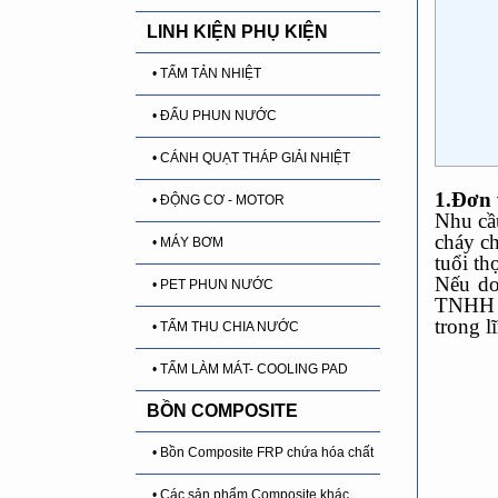
LINH KIỆN PHỤ KIỆN
• TẤM TẢN NHIỆT
• ĐẤU PHUN NƯỚC
• CÁNH QUẠT THÁP GIẢI NHIỆT
1.Đơn 
• ĐỘNG CƠ - MOTOR
Nhu cầ
cháy c
• MÁY BƠM
tuổi th
Nếu do
• PET PHUN NƯỚC
TNHH T
trong l
• TẤM THU CHIA NƯỚC
• TẤM LÀM MÁT- COOLING PAD
BỒN COMPOSITE
• Bồn Composite FRP chứa hóa chất
• Các sản phẩm Composite khác