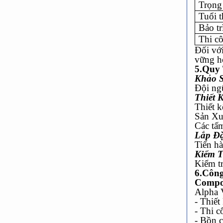
Trọng
Tuổi 
Bảo tr
Thi c
Đối vớ
vững h
5.Quy 
Khảo S
Đội ngũ
Thiết 
Thiết k
Sản Xu
Các tấ
Lắp Đặ
Tiến hà
Kiểm T
Kiểm tr
6.Công
Compo
Alpha 
- Thiết
- Thi 
- Bồn c