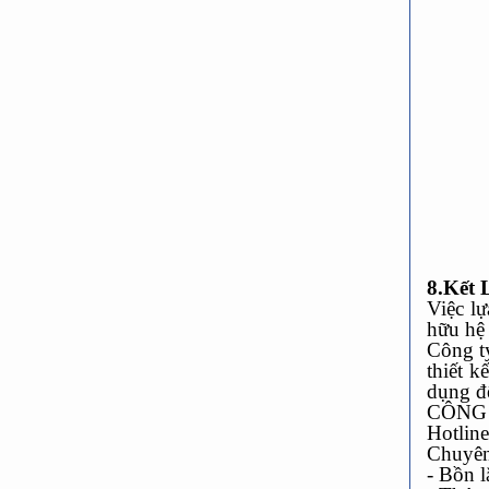
8.Kết 
Việc l
hữu hệ 
Công t
thiết k
dụng đ
CÔNG 
Hotlin
Chuyên
- Bồn 