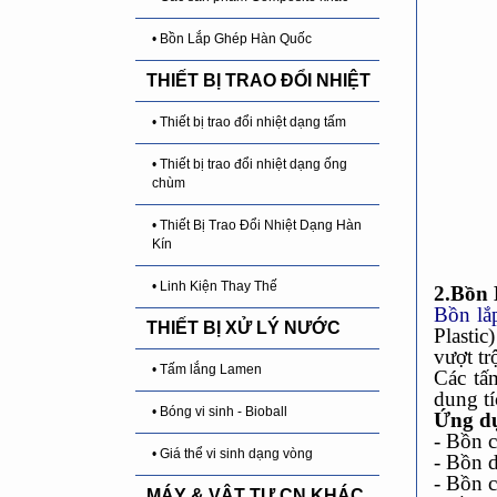
• Bồn Lắp Ghép Hàn Quốc
THIẾT BỊ TRAO ĐỔI NHIỆT
• Thiết bị trao đổi nhiệt dạng tấm
• Thiết bị trao đổi nhiệt dạng ống
chùm
• Thiết Bị Trao Đổi Nhiệt Dạng Hàn
Kín
• Linh Kiện Thay Thế
2.Bồn 
Bồn lắ
THIẾT BỊ XỬ LÝ NƯỚC
Plasti
vượt trộ
• Tấm lắng Lamen
Các tấ
dung tí
• Bóng vi sinh - Bioball
Ứng dụ
- Bồn c
• Giá thể vi sinh dạng vòng
- Bồn 
- Bồn 
MÁY & VẬT TƯ CN KHÁC