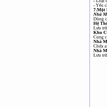
- Loại 
- Yêu c
7.Một
Nhà M
Dùng ch
Hệ Th
Lưu tr
Khu C
Cung c
Nhà M
Chứa ax
Nhà M
Lưu trữ