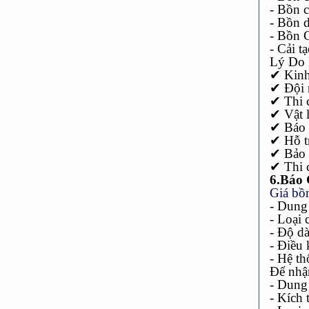
- Bồn 
- Bồn 
- Bồn 
- Cải t
Lý Do 
✔
Kinh
✔
Đội 
✔
Thi 
✔
Vật 
✔
Báo g
✔
Hỗ tr
✔
Bảo 
✔
Thi 
6.Báo 
Giá bồ
- Dung
- Loại 
- Độ dà
- Điều 
- Hệ t
Để nhận
- Dung 
- Kích 