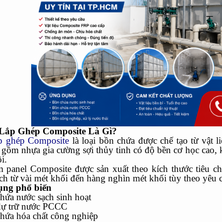
Lắp Ghép Composite Là Gì?
p ghép Composite
là loại bồn chứa được chế tạo từ vật 
c) gồm nhựa gia cường sợi thủy tinh có độ bền cơ học ca
i.
m panel Composite được sản xuất theo kích thước tiêu c
ch từ vài mét khối đến hàng nghìn mét khối tùy theo yêu c
ng phổ biến
hứa nước sạch sinh hoạt
dự trữ nước PCCC
chứa hóa chất công nghiệp