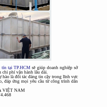
y tín tại TP.HCM
sẽ giúp doanh nghiệp sở
 chi phí vận hành lâu dài.
o là đối tác đáng tin cậy trong lĩnh vực
o, đáp ứng mọi yêu cầu từ công trình dân
A VIỆT NAM
74.468