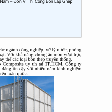
t Nam – Đơn Vị Thi Công Bồn Lắp Ghép
M
các ngành công nghiệp, xử lý nước, phòng
oạt. Với khả năng chống ăn mòn vượt trội,
ay thế các loại bồn thép truyền thống.
p Composite uy tín tại TP.HCM, Công ty
 đáng tin cậy với nhiều năm kinh nghiệm
trên toàn quốc.