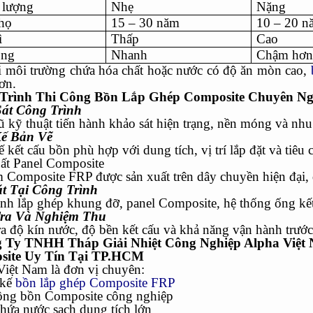
 lượng
Nhẹ
Nặng
thọ
15 – 30 năm
10 – 20 n
ì
Thấp
Cao
ông
Nhanh
Chậm hơ
i môi trường chứa hóa chất hoặc nước có độ ăn mòn cao,
ơn.
Trình Thi Công Bồn Lắp Ghép Composite Chuyên Ng
át Công Trình
 kỹ thuật tiến hành khảo sát hiện trạng, nền móng và nhu
Kế Bản Vẽ
ế kết cấu bồn phù hợp với dung tích, vị trí lắp đặt và tiêu 
ất Panel Composite
m Composite FRP được sản xuất trên dây chuyền hiện đại,
t Tại Công Trình
nh lắp ghép khung đỡ, panel Composite, hệ thống ống kết
ra Và Nghiệm Thu
a độ kín nước, độ bền kết cấu và khả năng vận hành trước
 Ty TNHH Tháp Giải Nhiệt Công Nghiệp Alpha Việt
site Uy Tín Tại TP.HCM
Việt Nam là đơn vị chuyên:
 kế
bồn lắp ghép Composite FRP
công bồn Composite công nghiệp
hứa nước sạch dung tích lớn