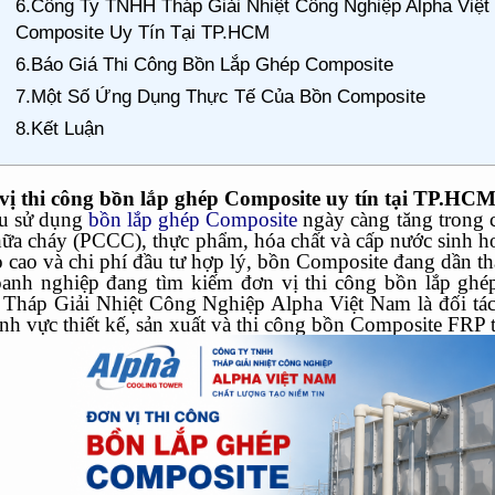
6.Công Ty TNHH Tháp Giải Nhiệt Công Nghiệp Alpha Việ
Composite Uy Tín Tại TP.HCM
6.Báo Giá Thi Công Bồn Lắp Ghép Composite
7.Một Số Ứng Dụng Thực Tế Của Bồn Composite
8.Kết Luận
vị thi công bồn lắp ghép Composite uy tín tại TP.HC
u sử dụng
bồn lắp ghép Composite
ngày càng tăng trong 
hữa cháy (PCCC), thực phẩm, hóa chất và cấp nước sinh h
ọ cao và chi phí đầu tư hợp lý, bồn Composite đang dần th
anh nghiệp đang tìm kiếm đơn vị thi công bồn lắp ghé
háp Giải Nhiệt Công Nghiệp Alpha Việt Nam là đối tác
ĩnh vực thiết kế, sản xuất và thi công bồn Composite FRP 