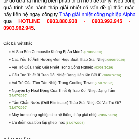
từ đó đưa ra những biện pháp thích hợp để xử lý. Nếu trong
quá trình vận hành tháp giải nhiệt có vấn đề gì thắc mắc,
hãy liên hệ ngay công ty
Tháp giải nhiệt công nghiệp Alpha
qua
HOTLINE 0903.880.938 - 0903.992.945 -
0903.962.945
.
Các bài viết khác
» Vì Sao Bồn Composite Không Bị Ăn Mòn?
(07/08/2026)
» Các Yếu Tố Ảnh Hưởng Đến Hiệu Suất Tháp Giải Nhiệt
(05/08/2026)
» Vai Trò Của Tháp Giải Nhiệt Trong Công Nghiệp
(03/08/2026)
» Cấu Tạo Thiết Bị Trao Đổi Nhiệt Dạng Hàn Kín BPHE
(30/07/2026)
» Vai Trò Của Tấm Tản Nhiệt Trong Cooling Tower
(27/07/2026)
» Nguyên Lý Hoạt Động Của Thiết Bị Trao Đổi Nhiệt Dạng Tấm
(24/07/2026)
» Tấm Chắn Nước (Drift Eliminator) Tháp Giải Nhiệt Có Vai Trò Gì?
(22/07/2026)
» Máy bơm công nghiệp cho hệ thống tháp giải nhiệt
(20/07/2026)
» Ưu điểm của bồn lắp ghép inox
(17/07/2026)