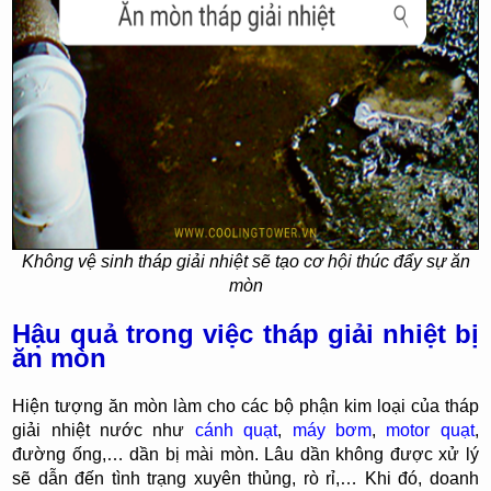
Không vệ sinh tháp giải nhiệt sẽ tạo cơ hội thúc đẩy sự ăn
mòn
Hậu quả trong việc tháp giải nhiệt bị
ăn mòn
Hiện tượng ăn mòn làm cho các bộ phận kim loại của tháp
giải nhiệt nước như
cánh quạt
,
máy bơm
,
motor quạt
,
đường ống,… dần bị mài mòn. Lâu dần không được xử lý
sẽ dẫn đến tình trạng xuyên thủng, rò rỉ,… Khi đó, doanh