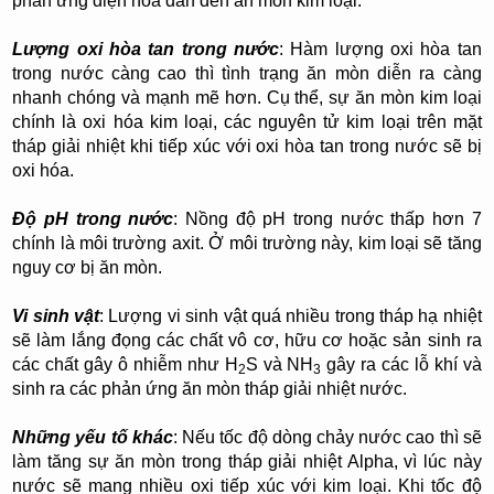
phản ứng điện hóa dẫn đến ăn mòn kim loại.
Lượng oxi hòa tan trong nước
: Hàm lượng oxi hòa tan
trong nước càng cao thì tình trạng ăn mòn diễn ra càng
nhanh chóng và mạnh mẽ hơn. Cụ thể, sự ăn mòn kim loại
chính là oxi hóa kim loại, các nguyên tử kim loại trên mặt
tháp giải nhiệt khi tiếp xúc với oxi hòa tan trong nước sẽ bị
oxi hóa.
Độ pH trong nước
: Nồng độ pH trong nước thấp hơn 7
chính là môi trường axit. Ở môi trường này, kim loại sẽ tăng
nguy cơ bị ăn mòn.
Vi sinh vật
: Lượng vi sinh vật quá nhiều trong tháp hạ nhiệt
sẽ làm lắng đọng các chất vô cơ, hữu cơ hoặc sản sinh ra
các chất gây ô nhiễm như H
S và NH
gây ra các lỗ khí và
2
3
sinh ra các phản ứng ăn mòn tháp giải nhiệt nước.
Những yếu tố khác
: Nếu tốc độ dòng chảy nước cao thì sẽ
làm tăng sự ăn mòn trong tháp giải nhiệt Alpha, vì lúc này
nước sẽ mang nhiều oxi tiếp xúc với kim loại. Khi tốc độ