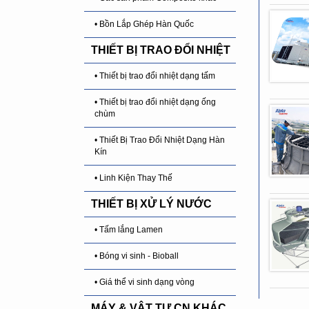
• Bồn Lắp Ghép Hàn Quốc
THIẾT BỊ TRAO ĐỔI NHIỆT
• Thiết bị trao đổi nhiệt dạng tấm
• Thiết bị trao đổi nhiệt dạng ống
chùm
• Thiết Bị Trao Đổi Nhiệt Dạng Hàn
Kín
• Linh Kiện Thay Thế
THIẾT BỊ XỬ LÝ NƯỚC
• Tấm lắng Lamen
• Bóng vi sinh - Bioball
• Giá thể vi sinh dạng vòng
MÁY & VẬT TƯ CN KHÁC