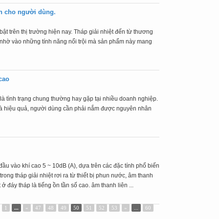
n cho người dùng.
ật trên thị trường hiện nay. Tháp giải nhiệt đến từ thương
 nhờ vào những tính năng nổi trội mà sản phẩm này mang
 cao
h là tình trạng chung thường hay gặp tại nhiều doanh nghiệp.
 và hiệu quả, người dùng cần phải nắm được nguyên nhân
ỗ đầu vào khí cao 5 ~ 10dB (A), dựa trên các đặc tính phổ biến
rong tháp giải nhiệt rơi ra từ thiết bị phun nước, âm thanh
 đáy tháp là tiếng ồn tần số cao. âm thanh liên ...
1
...
«
47
48
49
50
51
52
53
»
...
60