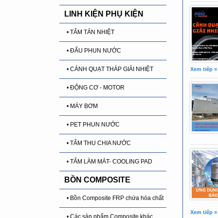
LINH KIỆN PHỤ KIỆN
• TẤM TẢN NHIỆT
• ĐẤU PHUN NƯỚC
• CÁNH QUẠT THÁP GIẢI NHIỆT
Xem tiếp »
• ĐỘNG CƠ - MOTOR
• MÁY BƠM
• PET PHUN NƯỚC
• TẤM THU CHIA NƯỚC
• TẤM LÀM MÁT- COOLING PAD
BỒN COMPOSITE
• Bồn Composite FRP chứa hóa chất
Xem tiếp »
• Các sản phẩm Composite khác