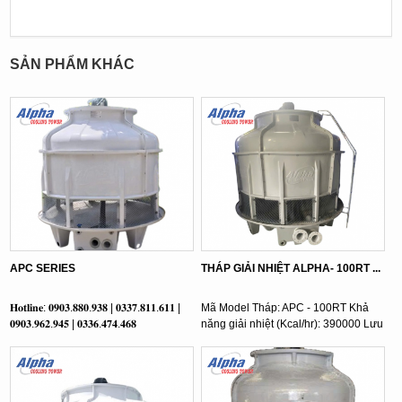
SẢN PHẨM KHÁC
APC SERIES
THÁP GIẢI NHIỆT ALPHA- 100RT ...
𝐇𝐨𝐭𝐥𝐢𝐧𝐞: 𝟎𝟗𝟎𝟑.𝟖𝟖𝟎.𝟗𝟑𝟖 | 𝟎𝟑𝟑𝟕.𝟖𝟏𝟏.𝟔𝟏𝟏 |
Mã Model Tháp: APC - 100RT Khả
𝟎𝟗𝟎𝟑.𝟗𝟔𝟐.𝟗𝟒𝟓 | 𝟎𝟑𝟑𝟔.𝟒𝟕𝟒.𝟒𝟔𝟖
năng giải nhiệt (Kcal/hr): 390000 Lưu
lượng nước ( l/min): ...