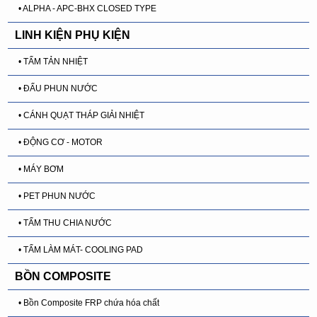
• ALPHA - APC-BHX CLOSED TYPE
LINH KIỆN PHỤ KIỆN
• TẤM TẢN NHIỆT
• ĐẤU PHUN NƯỚC
• CÁNH QUẠT THÁP GIẢI NHIỆT
• ĐỘNG CƠ - MOTOR
• MÁY BƠM
• PET PHUN NƯỚC
• TẤM THU CHIA NƯỚC
• TẤM LÀM MÁT- COOLING PAD
BỒN COMPOSITE
• Bồn Composite FRP chứa hóa chất