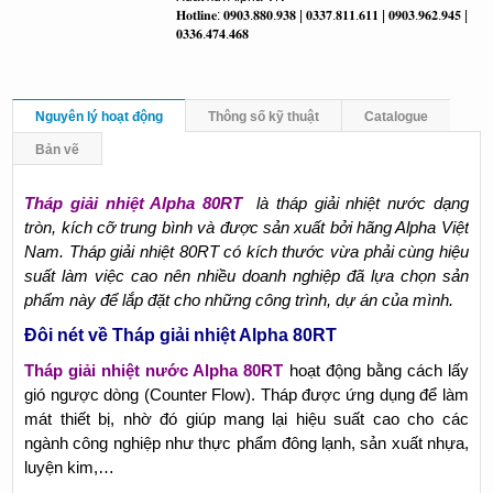
𝐇𝐨𝐭𝐥𝐢𝐧𝐞: 𝟎𝟗𝟎𝟑.𝟖𝟖𝟎.𝟗𝟑𝟖 | 𝟎𝟑𝟑𝟕.𝟖𝟏𝟏.𝟔𝟏𝟏 | 𝟎𝟗𝟎𝟑.𝟗𝟔𝟐.𝟗𝟒𝟓 |
𝟎𝟑𝟑𝟔.𝟒𝟕𝟒.𝟒𝟔𝟖
Nguyên lý hoạt động
Thông số kỹ thuật
Catalogue
Bản vẽ
Tháp giải nhiệt Alpha 80RT
là tháp giải nhiệt nước dạng
tròn, kích cỡ trung bình và được sản xuất bởi hãng Alpha Việt
Nam. Tháp giải nhiệt 80RT có kích thước vừa phải cùng hiệu
suất làm việc cao nên nhiều doanh nghiệp đã lựa chọn sản
phẩm này để lắp đặt cho những công trình, dự án của mình.
Đôi nét về Tháp giải nhiệt Alpha 80RT
Tháp giải nhiệt nước Alpha 80RT
hoạt động bằng cách lấy
gió ngược dòng (Counter Flow). Tháp được ứng dụng để làm
mát thiết bị, nhờ đó giúp mang lại hiệu suất cao cho các
ngành công nghiệp như thực phẩm đông lạnh, sản xuất nhựa,
luyện kim,…