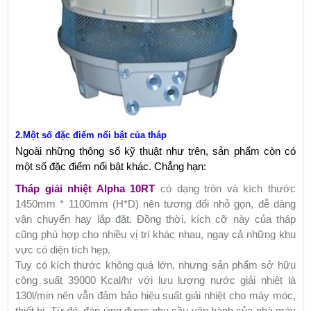
2.Một số đặc điểm nổi bật của tháp
Ngoài những thông số kỹ thuật như trên, sản phẩm còn có
một số đặc điểm nổi bật khác. Chẳng hạn:
Tháp giải nhiệt Alpha 10RT
có dạng tròn và kích thước
1450mm * 1100mm (H*D) nên tương đối nhỏ gọn, dễ dàng
vận chuyển hay lắp đặt. Đồng thời, kích cỡ này của tháp
cũng phù hợp cho nhiều vị trí khác nhau, ngay cả những khu
vực có diện tích hẹp.
Tuy có kích thước không quá lớn, nhưng sản phẩm sở hữu
công suất 39000 Kcal/hr với lưu lượng nước giải nhiệt là
130l/min nên vẫn đảm bảo hiệu suất giải nhiệt cho máy móc,
thiết bị. Từ đó, đáp ứng được nhu cầu vận hành của nhà máy