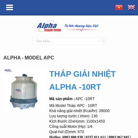
ALPHA - MODEL APC
THÁP GIẢI NHIỆT
ALPHA -10RT
Mã sản phẩm :
APC -10RT
Mã Model Tháp: APC - 10RT
Khả năng giải nhiệt (Kcal/hr): 39000
Lưu lượng nước ( l/min): 130
Kích thước (DxH)mm: 1100x1450
Công suất Motor (Hp): 1/4
Quạt hút (D)mm: 670
𝐇𝐨𝐭𝐥𝐢𝐧𝐞: 𝟎𝟗𝟎𝟑.𝟖𝟖𝟎.𝟗𝟑𝟖 | 𝟎𝟑𝟑𝟕.𝟖𝟏𝟏.𝟔𝟏𝟏 | 𝟎𝟗𝟎𝟑.𝟗𝟔𝟐.𝟗𝟒𝟓 |