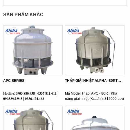
SẢN PHẨM KHÁC
APC SERIES
THÁP GIẢI NHIỆT ALPHA- 80RT ...
𝐇𝐨𝐭𝐥𝐢𝐧𝐞: 𝟎𝟗𝟎𝟑.𝟖𝟖𝟎.𝟗𝟑𝟖 | 𝟎𝟑𝟑𝟕.𝟖𝟏𝟏.𝟔𝟏𝟏 |
Mã Model Tháp: APC - 80RT Khả
𝟎𝟗𝟎𝟑.𝟗𝟔𝟐.𝟗𝟒𝟓 | 𝟎𝟑𝟑𝟔.𝟒𝟕𝟒.𝟒𝟔𝟖
năng giải nhiệt (Kcal/hr): 312000 Lưu
lượng nước ( l/min): ...