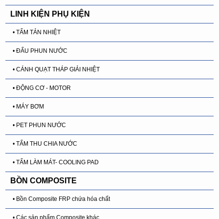
LINH KIỆN PHỤ KIỆN
• TẤM TẢN NHIỆT
• ĐẤU PHUN NƯỚC
• CÁNH QUẠT THÁP GIẢI NHIỆT
• ĐỘNG CƠ - MOTOR
• MÁY BƠM
• PET PHUN NƯỚC
• TẤM THU CHIA NƯỚC
• TẤM LÀM MÁT- COOLING PAD
BỒN COMPOSITE
• Bồn Composite FRP chứa hóa chất
• Các sản phẩm Composite khác