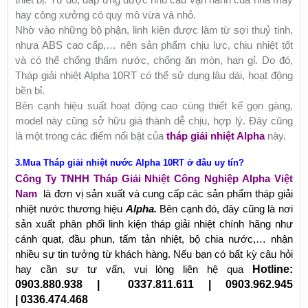
hay công xưởng có quy mô vừa và nhỏ.
Nhờ vào những bộ phận, linh kiện được làm từ sợi thuỷ tinh,
nhựa ABS cao cấp,… nên sản phẩm chịu lực, chịu nhiệt tốt
và có thể chống thấm nước, chống ăn mòn, han gỉ. Do đó,
Tháp giải nhiệt Alpha 10RT có thể sử dụng lâu dài, hoạt động
bền bỉ.
Bên cạnh hiệu suất hoạt động cao cùng thiết kế gọn gàng,
model này cũng sở hữu giá thành dễ chịu, hợp lý. Đây cũng
là một trong các điểm nổi bật của
tháp giải nhiệt Alpha
này.
3.Mua Tháp giải nhiệt nước Alpha 10RT ở đâu uy tín?
Công Ty TNHH Tháp Giải Nhiệt Công Nghiệp Alpha Việt
Nam
là đơn vị sản xuất và cung cấp các sản phẩm tháp giải
nhiệt nước thương hiệu
Alpha
.
Bên cạnh đó, đây cũng là nơi
sản xuất phân phối linh kiện tháp giải nhiệt chính hãng như
cánh quạt, đầu phun, tấm tản nhiệt, bộ chia nước,… nhận
nhiều sự tin tưởng từ khách hàng. Nếu bạn có bất kỳ câu hỏi
hay cần sự tư vấn, vui lòng liên hệ qua
Hotline:
0903.880.938 | 0337.811.611 | 0903.962.945
| 0336.474.468