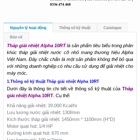
𝟎𝟑𝟑𝟔.𝟒𝟕𝟒.𝟒𝟔𝟖
Nguyên lý hoạt động
Thông số kỹ thuật
Catalogue
Bản vẽ
Tháp giải nhiệt Alpha 10RT
là sản phẩm tiêu biểu trong phân
khúc tháp giải nhiệt nước cỡ nhỏ mang thương hiệu Alpha
Việt Nam. Đây chắc chắn là một sản phẩm không thể bỏ qua
với những doanh nghiệp có nhu cầu sử dụng để giải nhiệt cho
máy móc.
1.Thông số kỹ thuật Tháp giải nhiệt Alpha 10RT
Dưới đây là thông tin chi tiết về thông số kỹ thuật của
Tháp
giải nhiệt Alpha 10RT
. Cụ thể:
Khả năng giải nhiệt: 39.000 Kcal/hr
Lưu lượng nước giải nhiệt: 130l/min
Kích thước tháp giải nhiệt: 1450mm * 1100mm (H*D)
Motor quạt hút: 1/4 HP
Đường kính quạt hút: 670 mm
Lưu lượng gió: 100 m3/min