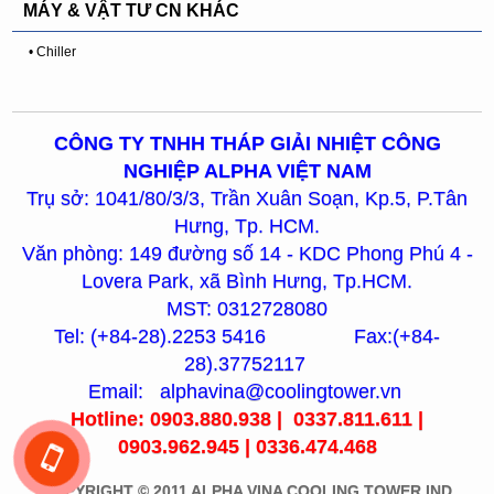
MÁY & VẬT TƯ CN KHÁC
• Chiller
CÔNG TY TNHH THÁP GIẢI NHIỆT CÔNG
NGHIỆP ALPHA VIỆT NAM
Trụ sở: 1041/80/3/3, Trần Xuân Soạn, Kp.5, P.Tân
Hưng, Tp. HCM.
Văn phòng: 149 đường số 14 - KDC Phong Phú 4 -
Lovera Park, xã Bình Hưng, Tp.HCM.
MST: 0312728080
Tel: (+84-28).2253 5416 Fax:(+84-
28).37752117
Email: alphavina@coolingtower.vn
Hotline: 0903.880.938 | 0337.811.611 |
0903.962.945 | 0336.474.468
COPYRIGHT © 2011 ALPHA VINA COOLING TOWER IND