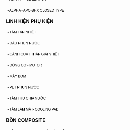
• ALPHA - APC-BHX CLOSED TYPE
LINH KIỆN PHỤ KIỆN
• TẤM TẢN NHIỆT
• ĐẤU PHUN NƯỚC
• CÁNH QUẠT THÁP GIẢI NHIỆT
• ĐỘNG CƠ - MOTOR
• MÁY BƠM
• PET PHUN NƯỚC
• TẤM THU CHIA NƯỚC
• TẤM LÀM MÁT- COOLING PAD
BỒN COMPOSITE