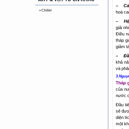
– Cán
• Chiller
hoá ca
– Hệ 
giải nh
Điều n
tháp g
giảm tá
– Đầu
khả nă
và phâ
3.Nguyê
Tháp g
của nư
nước c
Đầu ti
sẽ đượ
diện t
một kh