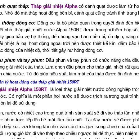
h quạt tháp:
Tháp giải nhiệt Alpha
có cánh quạt được làm từ hợ
o. Nhờ đó mà tháp hoạt động bền bỉ, cánh quạt cũng tránh tình trạng 
thống động cơ:
Động cơ là bộ phận quan trọng quyết định đến hi
iệt nhỏ, tháp giải nhiệt nước Alpha 150RT được trang bị thêm hộp số 
ày giúp bảo vệ hệ thống, để chúng vận hành bền bỉ, ổn định, nâng 
iải nhiệt là loại hoạt động ngoài trời nên được thiết kế kín, đảm b
c động của nhiệt độ, thời tiết gây hư hỏng động cơ.
 phun và tay phun:
Đầu phun và tay phun có chức năng chia đều
ng giải nhiệt của tháp. Lựa chọn đầu phun cho tháp giải nhiệt rất qu
n chia nước. Từ đó giúp hiệu suất làm mát của tháp được ổn định hơ
n lý hoạt động của tháp giải nhiệt 150RT
iải nhiệt Alpha 150RT
là loại tháp giải nhiệt nước công nghiệp tr
ớc. Có nghĩa là một phần hơi nước sẽ được trích ra trong quá trình 
òn lại để sử dụng.
ên, nước có nhiệt cao trong quá trình sản xuất sẽ đi vào tháp tản n
c phun trực tiếp lên bề mặt tấm tản nhiệt. Tại đây nước sẽ được ph
ích tiếp xúc với không khí nhờ vào cấu trúc gợn sóng chéo nhau của t
ối lượng gió lớn đi vào tháp theo chiều ngược lại để thực hiện nhiệm 