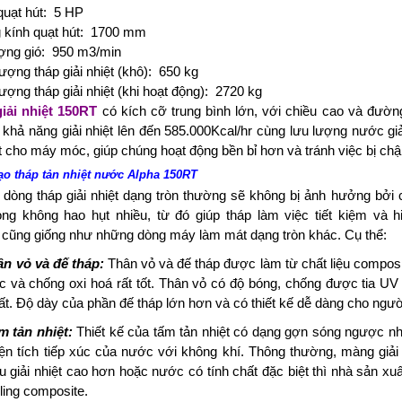
quạt hút: 5 HP
kính quạt hút: 1700 mm
ợng gió: 950 m3/min
ượng tháp giải nhiệt (khô): 650 kg
ượng tháp giải nhiệt (khi hoạt động): 2720 kg
iải nhiệt 150RT
có kích cỡ trung bình lớn, với chiều cao và đườn
 khả năng giải nhiệt lên đến 585.000Kcal/hr cùng lưu lượng nước giả
ất cho máy móc, giúp chúng hoạt động bền bỉ hơn và tránh việc bị chậ
tạo tháp tản nhiệt nước Alpha 150RT
dòng tháp giải nhiệt dạng tròn thường sẽ không bị ảnh hưởng bởi 
ong không hao hụt nhiều, từ đó giúp tháp làm việc tiết kiệm và 
cũng giống như những dòng máy làm mát dạng tròn khác. Cụ thể:
n vỏ và đế tháp:
Thân vỏ và đế tháp được làm từ chất liệu compos
ực và chống oxi hoá rất tốt. Thân vỏ có độ bóng, chống được tia UV
ất. Độ dày của phần đế tháp lớn hơn và có thiết kế dễ dàng cho ngườ
 tản nhiệt:
Thiết kế của tấm tản nhiệt có dạng gợn sóng ngược n
iện tích tiếp xúc của nước với không khí. Thông thường, màng giải
 giải nhiệt cao hơn hoặc nước có tính chất đặc biệt thì nhà sản xuất 
lling composite.