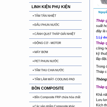
LINH KIỆN PHỤ KIỆN
Nguyê
• TẤM TẢN NHIỆT
Tháp g
• ĐẤU PHUN NƯỚC
suất h
đây là
• CÁNH QUẠT THÁP GIẢI NHIỆT
1.Lý do
Tháp g
• ĐỘNG CƠ - MOTOR
công n
• MÁY BƠM
kỹ thu
lắp đặt
• PET PHUN NƯỚC
Trong 
• TẤM THU CHIA NƯỚC
Tháp c
Thông 
• TẤM LÀM MÁT- COOLING PAD
Tháp g
BỒN COMPOSITE
Khả nă
• Bồn Composite FRP chứa hóa chất
Lưu lư
Kích t
• Các sản phẩm Composite khác