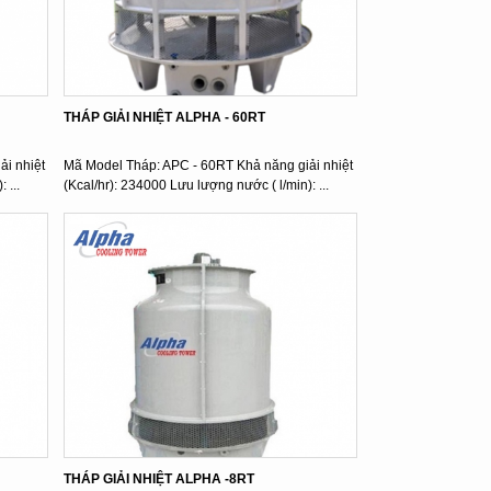
THÁP GIẢI NHIỆT ALPHA - 60RT
i nhiệt
Mã Model Tháp: APC - 60RT Khả năng giải nhiệt
 ...
(Kcal/hr): 234000 Lưu lượng nước ( l/min): ...
THÁP GIẢI NHIỆT ALPHA -8RT