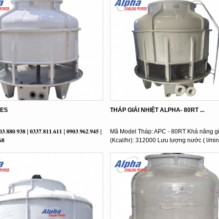
IES
THÁP GIẢI NHIỆT ALPHA- 80RT ...
𝟎𝟑.𝟖𝟖𝟎.𝟗𝟑𝟖 | 𝟎𝟑𝟑𝟕.𝟖𝟏𝟏.𝟔𝟏𝟏 | 𝟎𝟗𝟎𝟑.𝟗𝟔𝟐.𝟗𝟒𝟓 |
Mã Model Tháp: APC - 80RT Khả năng giả
𝟖
(Kcal/hr): 312000 Lưu lượng nước ( l/min):