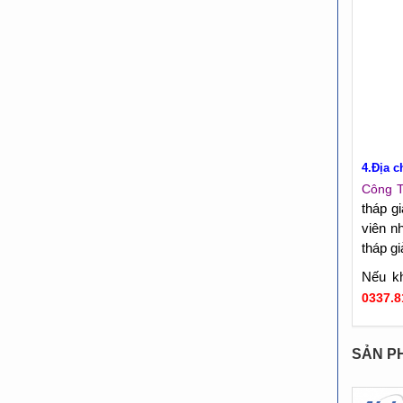
4.Địa c
Công T
tháp g
viên n
tháp gi
Nếu kh
0337.8
SẢN P