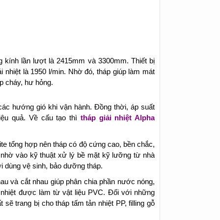
g kính lần lượt là 2415mm và 3300mm. Thiết bị
i nhiệt là 1950 l/min. Nhờ đó, tháp giúp làm mát
p cháy, hư hỏng.​
các hướng gió khi vận hành. Đồng thời, áp suất
hiệu quả. Về cấu tạo thì
tháp giải nhiệt Alpha
ite tổng hợp nên tháp có độ cứng cao, bền chắc,
 nhờ vào kỹ thuật xử lý bề mặt kỹ lưỡng từ nhà
i dùng vệ sinh, bảo dưỡng tháp.
hau và cắt nhau giúp phân chia phần nước nóng,
 nhiệt được làm từ vật liệu PVC. Đối với những
sẽ trang bị cho tháp tấm tản nhiệt PP, filling gỗ