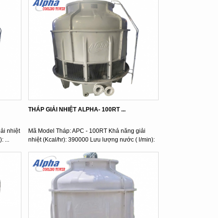
THÁP GIẢI NHIỆT ALPHA- 100RT ...
i nhiệt
Mã Model Tháp: APC - 100RT Khả năng giải
 ...
nhiệt (Kcal/hr): 390000 Lưu lượng nước ( l/min):
...