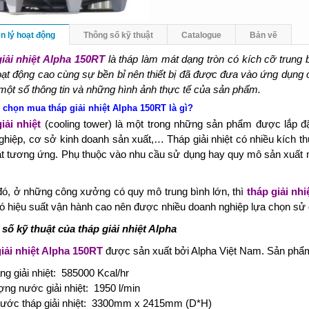
n lý hoạt động
Thông số kỹ thuật
Catalogue
Bản vẽ
iải nhiệt Alpha 150RT
là tháp làm mát dạng tròn có kích cỡ trung 
oạt động cao cùng sự bền bỉ nên thiết bị đã được đưa vào ứng dụng 
 một số thông tin và những hình ảnh thực tế của sản phẩm.
 chọn mua tháp giải nhiệt Alpha 150RT là gì?
iải nhiệt
(cooling tower) là một trong những sản phẩm được lắp đ
ghiệp, cơ sở kinh doanh sản xuất,… Tháp giải nhiệt có nhiều kích th
ật tương ứng. Phụ thuộc vào nhu cầu sử dụng hay quy mô sản xuất 
.
đó, ở những công xưởng có quy mô trung bình lớn, thì
tháp giải nh
ó hiệu suất vận hành cao nên được nhiều doanh nghiệp lựa chọn sử 
số kỹ thuật của tháp giải nhiệt Alpha
iải nhiệt Alpha 150RT
được sản xuất bởi Alpha Việt Nam. Sản phẩm
ng giải nhiệt: 585000 Kcal/hr
ợng nước giải nhiệt: 1950 l/min
hước tháp giải nhiệt: 3300mm x 2415mm (D*H)