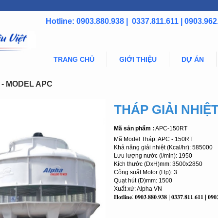
Hotline: 0903.880.938 | 0337.811.611 | 0903.962
TRANG CHỦ
GIỚI THIỆU
DỰ ÁN
 - MODEL APC
THÁP GIẢI NHIỆ
Mã sản phẩm :
APC-150RT
Mã Model Tháp: APC - 150RT
Khả năng giải nhiệt (Kcal/hr): 585000
Lưu lượng nước (l/min): 1950
Kích thước (DxH)mm: 3500x2850
Công suất Motor (Hp): 3
Quạt hút (D)mm: 1500
Xuất xứ: Alpha VN
𝐇𝐨𝐭𝐥𝐢𝐧𝐞: 𝟎𝟗𝟎𝟑.𝟖𝟖𝟎.𝟗𝟑𝟖 | 𝟎𝟑𝟑𝟕.𝟖𝟏𝟏.𝟔𝟏𝟏 | 𝟎𝟗𝟎