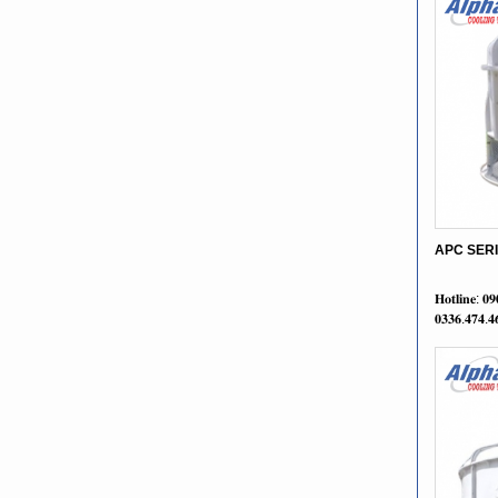
APC SER
𝐇𝐨𝐭𝐥𝐢𝐧𝐞: 𝟎
𝟎𝟑𝟑𝟔.𝟒𝟕𝟒.𝟒