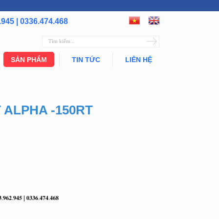
.945 | 0336.474.468
SẢN PHẨM
TIN TỨC
LIÊN HỆ
T ALPHA -150RT
𝟑.𝟗𝟔𝟐.𝟗𝟒𝟓 | 𝟎𝟑𝟑𝟔.𝟒𝟕𝟒.𝟒𝟔𝟖