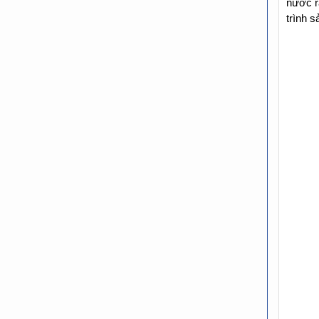
nước r
trình s