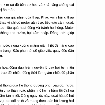
p kim có độ bền cơ học và khả năng chống oxi
bị ăn mòn.
ệu quả giải nhiệt của tháp. Khác với những tháp
thay vì chỉ có motor gắn trực tiếp vào cánh quạt.
cao hiệu quả hoạt động và tránh hư hỏng. Motor
ảo không cho nước, bụi xâm nhập. Đồng thời, giúp
 nước nóng xuống màng giải nhiệt để nâng cao
an trọng. Đầu phun tốt sẽ giúp việc quay đều đặn
n.
òn hoạt động dựa trên nguyên lý bay hơi tự nhiên
trao đổi nhiệt, đồng thời làm giảm nhiệt độ phần
hiệt thông qua hệ thống đường ống. Sau đó, nước
ân chia thành các phần nhỏ hơn nhằm tối đa hóa
ấm tản nhiệt. Cũng ngay lúc này, quạt hút sẽ hút
vụ trao đổi nhiệt và mang theo toàn bộ lượng hơi