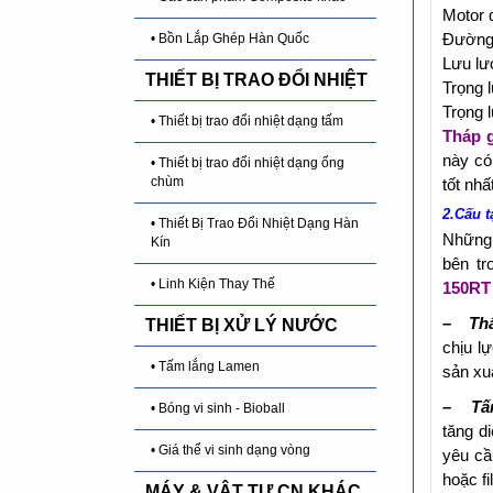
Motor 
Đường 
• Bồn Lắp Ghép Hàn Quốc
Lưu lư
THIẾT BỊ TRAO ĐỔI NHIỆT
Trọng l
Trọng l
• Thiết bị trao đổi nhiệt dạng tấm
Tháp g
này có
• Thiết bị trao đổi nhiệt dạng ống
chùm
tốt nh
2.Cấu 
• Thiết Bị Trao Đổi Nhiệt Dạng Hàn
Những 
Kín
bên tr
• Linh Kiện Thay Thế
150RT
– Thâ
THIẾT BỊ XỬ LÝ NƯỚC
chịu l
• Tấm lắng Lamen
sản xu
– Tấm
• Bóng vi sinh - Bioball
tăng d
• Giá thể vi sinh dạng vòng
yêu cầu
hoặc fi
MÁY & VẬT TƯ CN KHÁC