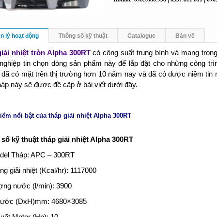
n lý hoạt động
Thông số kỹ thuật
Catalogue
Bản vẽ
iải nhiệt tròn Alpha 300RT
có công suất trung bình và mang trong
nghiệp tin chọn dòng sản phẩm này để lắp đặt cho những công tr
đã có mặt trên thị trường hơn 10 năm nay và đã có được niềm tin n
háp này sẽ được đề cập ở bài viết dưới đây.
iểm nổi bật của tháp giải nhiệt Alpha 300RT
số kỹ thuật tháp giải nhiệt Alpha 300RT
del Tháp: APC – 300RT
g giải nhiệt (Kcal/hr): 1117000
ợng nước (l/min): 3900
thước (DxH)mm: 4680×3085
uất Motor (Hp): 10