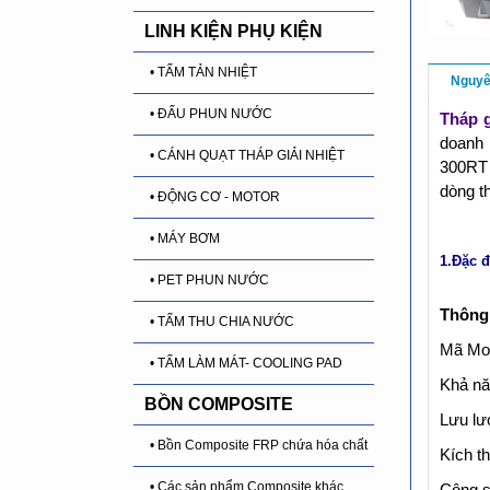
LINH KIỆN PHỤ KIỆN
• TẤM TẢN NHIỆT
Nguyê
• ĐẤU PHUN NƯỚC
Tháp g
doanh 
• CÁNH QUẠT THÁP GIẢI NHIỆT
300RT
dòng t
• ĐỘNG CƠ - MOTOR
• MÁY BƠM
1.Đặc đ
• PET PHUN NƯỚC
Thông 
• TẤM THU CHIA NƯỚC
Mã Mo
• TẤM LÀM MÁT- COOLING PAD
Khả năn
BỒN COMPOSITE
Lưu lư
• Bồn Composite FRP chứa hóa chất
Kích 
• Các sản phẩm Composite khác
Công s