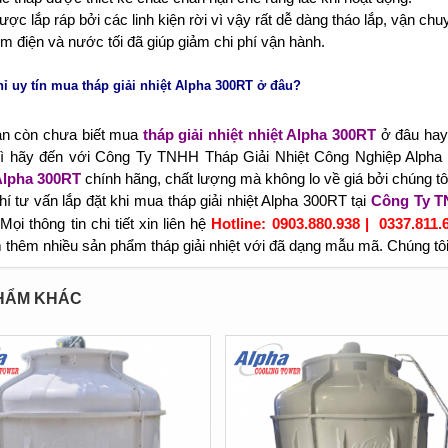
ợc lắp ráp bởi các linh kiện rời vì vậy rất dễ dàng tháo lắp, vận chu
ệm điện và nước tối đã giúp giảm chi phí vận hành.
hỉ uy tín mua tháp giải nhiệt Alpha 300RT ở đâu?
n còn chưa biết mua
tháp giải nhiệt nhiệt Alpha 300RT
ở đâu hay 
ì hãy đến với Công Ty TNHH Tháp Giải Nhiệt Công Nghiệp Alpha
Alpha 300RT
chính hãng, chất lượng mà không lo về giá bởi chúng tô
hí tư vấn lắp đặt khi mua
tháp giải nhiệt Alpha 300RT
tại
Công Ty TN
Mọi thông tin chi tiết xin liên hệ
Hotline: 0903.880.938 | 0337.811.6
 thêm nhiều sản phẩm tháp giải nhiệt với đã dạng mẫu mã. Chúng tô
HẨM KHÁC