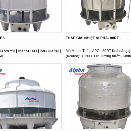
IES
THÁP GIẢI NHIỆT ALPHA- 80RT ...
𝟎𝟑.𝟖𝟖𝟎.𝟗𝟑𝟖 | 𝟎𝟑𝟑𝟕.𝟖𝟏𝟏.𝟔𝟏𝟏 | 𝟎𝟗𝟎𝟑.𝟗𝟔𝟐.𝟗𝟒𝟓 |
Mã Model Tháp: APC - 80RT Khả năng giả
𝟖
(Kcal/hr): 312000 Lưu lượng nước ( l/min):