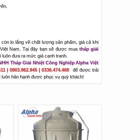
yển.
còn lo lắng về chất lượng sản phẩm, giá cả khi
 Việt Nam. Tại đây bạn sẽ được mua
tháp giải
i luôn đưa ra mức giá cạnh tranh.
HH Tháp Giải Nhiệt Công Nghiệp Alpha Việt
11 | 0903.962.945 | 0336.474.468
để được trải
i luôn hân hạnh được phục vụ quý khách!