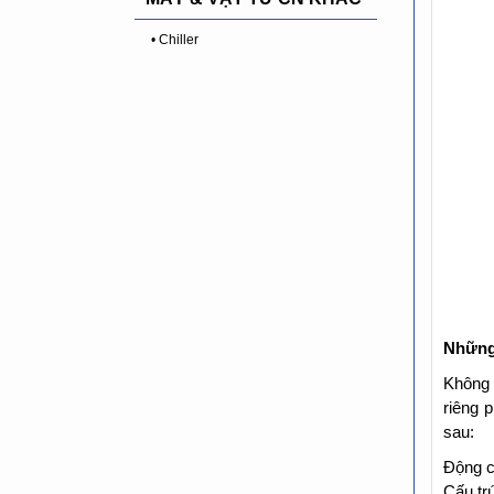
• Chiller
Những 
Không 
riêng 
sau:
Động c
Cấu tr