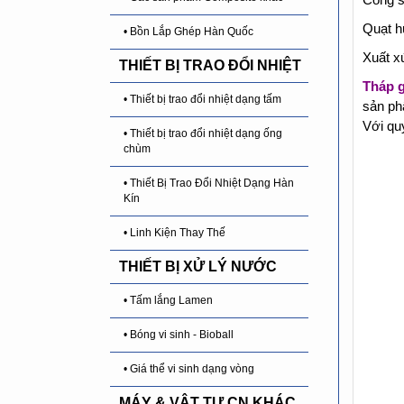
Quạt h
• Bồn Lắp Ghép Hàn Quốc
Xuất x
THIẾT BỊ TRAO ĐỔI NHIỆT
Tháp g
• Thiết bị trao đổi nhiệt dạng tấm
sản ph
Với qu
• Thiết bị trao đổi nhiệt dạng ống
chùm
• Thiết Bị Trao Đổi Nhiệt Dạng Hàn
Kín
• Linh Kiện Thay Thế
THIẾT BỊ XỬ LÝ NƯỚC
• Tấm lắng Lamen
• Bóng vi sinh - Bioball
• Giá thể vi sinh dạng vòng
MÁY & VẬT TƯ CN KHÁC