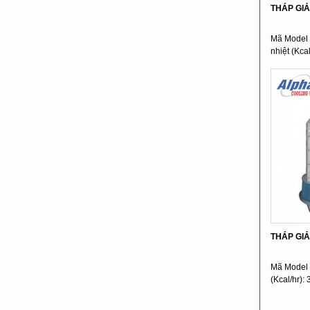
THÁP GIẢ
Mã Model 
nhiệt (Kca
...
THÁP GIẢI
Mã Model 
(Kcal/hr):