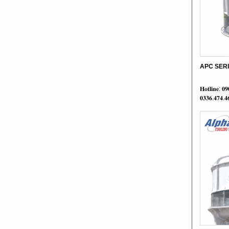
APC SER
𝐇𝐨𝐭𝐥𝐢𝐧𝐞: 𝟎
𝟎𝟑𝟑𝟔.𝟒𝟕𝟒.𝟒