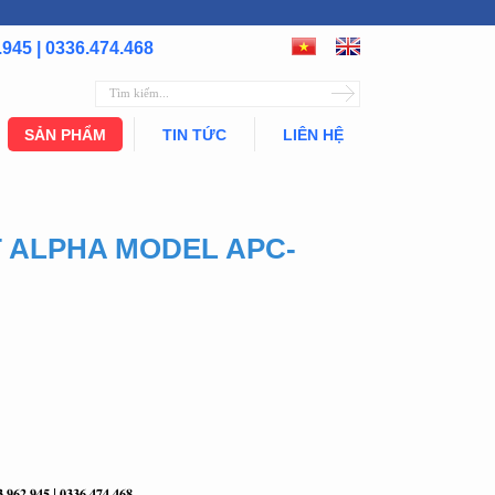
.945 | 0336.474.468
SẢN PHẨM
TIN TỨC
LIÊN HỆ
T ALPHA MODEL APC-
𝟑.𝟗𝟔𝟐.𝟗𝟒𝟓 | 𝟎𝟑𝟑𝟔.𝟒𝟕𝟒.𝟒𝟔𝟖