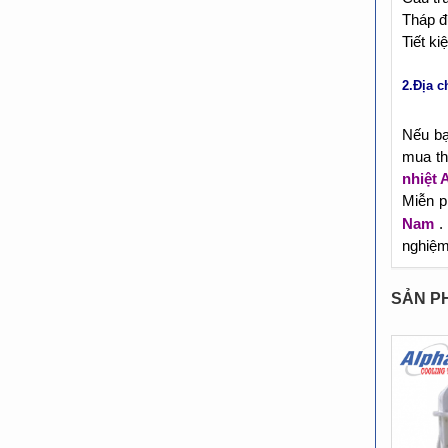
Tháp đư
Tiết ki
2.Địa c
Nếu bạ
mua th
nhiệt 
Miễn p
Nam
. 
nghiệm
SẢN P