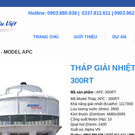
Hotline: 0903.880.938 | 0337.811.611 | 0903.962
TRANG CHỦ
GIỚI THIỆU
DỰ ÁN
 - MODEL APC
THÁP GIẢI NHIỆ
300RT
Mã sản phẩm :
APC-300RT
Mã Model Tháp: APC - 300RT
Khả năng giải nhiệt (Kcal/hr): 1117000
Lưu lượng nước (l/min): 3900
Kích thước (DxH)mm: 4680x3085
Công suất Motor (Hp): 10
Quạt hút (D)mm: 2400
Xuất xứ: Alpha VN
𝐇𝐨𝐭𝐥𝐢𝐧𝐞: 𝟎𝟗𝟎𝟑.𝟖𝟖𝟎.𝟗𝟑𝟖 | 𝟎𝟑𝟑𝟕.𝟖𝟏𝟏.𝟔𝟏𝟏 | 𝟎𝟗𝟎