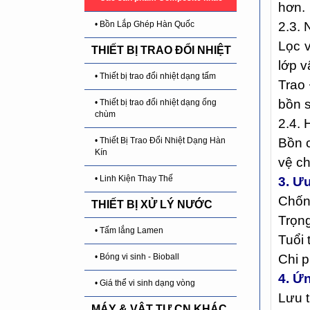
hơn.
• Bồn Lắp Ghép Hàn Quốc
2.3.
Lọc 
THIẾT BỊ TRAO ĐỔI NHIỆT
lớp v
• Thiết bị trao đổi nhiệt dạng tấm
Trao
bồn s
• Thiết bị trao đổi nhiệt dạng ống
chùm
2.4.
• Thiết Bị Trao Đổi Nhiệt Dạng Hàn
Bồn 
Kín
vệ ch
• Linh Kiện Thay Thế
3. Ư
Chống
THIẾT BỊ XỬ LÝ NƯỚC
Trọng
• Tấm lắng Lamen
Tuổi 
• Bóng vi sinh - Bioball
Chi p
4. Ứ
• Giá thể vi sinh dạng vòng
Lưu t
MÁY & VẬT TƯ CN KHÁC