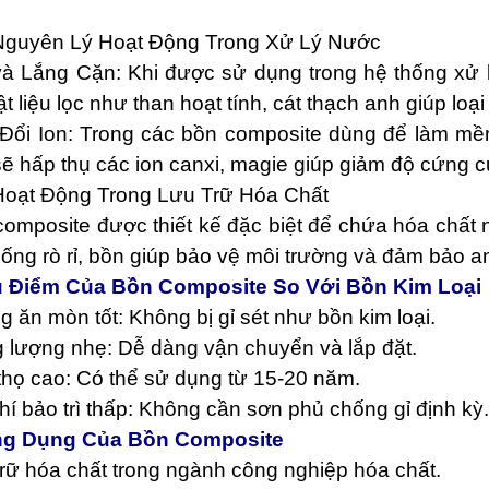
 Nguyên Lý Hoạt Động Trong Xử Lý Nước
và Lắng Cặn: Khi được sử dụng trong hệ thống xử 
ật liệu lọc như than hoạt tính, cát thạch anh giúp loại
 Đổi Ion: Trong các bồn composite dùng để làm mềm
ẽ hấp thụ các ion canxi, magie giúp giảm độ cứng 
 Hoạt Động Trong Lưu Trữ Hóa Chất
composite được thiết kế đặc biệt để chứa hóa chất
ống rò rỉ, bồn giúp bảo vệ môi trường và đảm bảo an
u Điểm Của Bồn Composite So Với Bồn Kim Loại
 ăn mòn tốt: Không bị gỉ sét như bồn kim loại.
 lượng nhẹ: Dễ dàng vận chuyển và lắp đặt.
thọ cao: Có thể sử dụng từ 15-20 năm.
hí bảo trì thấp: Không cần sơn phủ chống gỉ định kỳ.
ng Dụng Của Bồn Composite
rữ hóa chất trong ngành công nghiệp hóa chất.