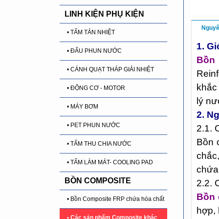
LINH KIỆN PHỤ KIỆN
Nguyê
• TẤM TẢN NHIỆT
1. G
• ĐẤU PHUN NƯỚC
Bồn 
• CÁNH QUẠT THÁP GIẢI NHIỆT
Reinf
khắc 
• ĐỘNG CƠ - MOTOR
lý nư
• MÁY BƠM
2. N
• PET PHUN NƯỚC
2.1.
Bồn c
• TẤM THU CHIA NƯỚC
chắc
• TẤM LÀM MÁT- COOLING PAD
chứa 
BỒN COMPOSITE
2.2.
Bồn 
• Bồn Composite FRP chứa hóa chất
hợp, 
• Các sản phẩm Composite khác