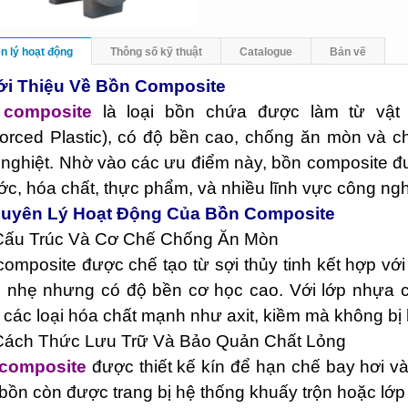
n lý hoạt động
Thông số kỹ thuật
Catalogue
Bản vẽ
iới Thiệu Về Bồn Composite
composite
là loại bồn chứa được làm từ vật l
orced Plastic), có độ bền cao, chống ăn mòn và c
nghiệt. Nhờ vào các ưu điểm này, bồn composite đ
ớc, hóa chất, thực phẩm, và nhiều lĩnh vực công ng
guyên Lý Hoạt Động Của Bồn Composite
 Cấu Trúc Và Cơ Chế Chống Ăn Mòn
omposite được chế tạo từ sợi thủy tinh kết hợp vớ
, nhẹ nhưng có độ bền cơ học cao. Với lớp nhựa 
các loại hóa chất mạnh như axit, kiềm mà không bị 
 Cách Thức Lưu Trữ Và Bảo Quản Chất Lỏng
composite
được thiết kế kín để hạn chế bay hơi và 
bồn còn được trang bị hệ thống khuấy trộn hoặc lớp 