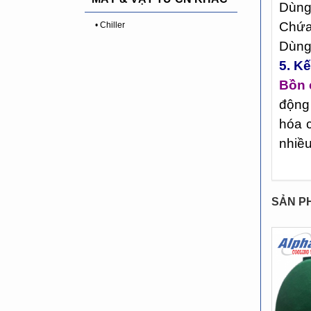
Dùng 
Chứa
• Chiller
Dùng
5. K
Bồn 
động 
hóa c
nhiề
SẢN P