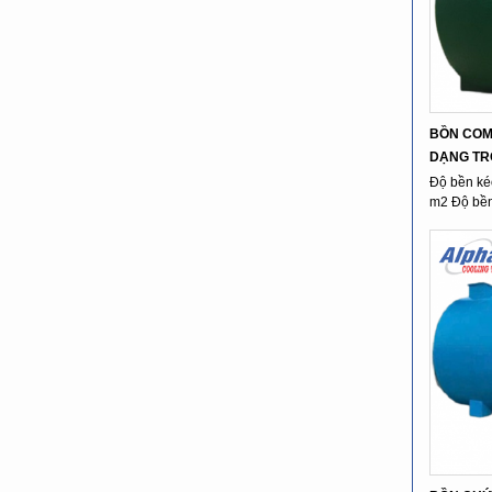
BỒN COM
DẠNG TRÒ
Độ bền ké
m2 Độ bền 