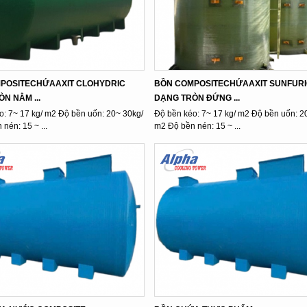
POSITECHỨAAXIT CLOHYDRIC
BỒN COMPOSITECHỨAAXIT SUNFUR
N NẰM ...
DẠNG TRÒN ĐỨNG ...
o: 7~ 17 kg/ m2 Độ bền uốn: 20~ 30kg/
Độ bền kéo: 7~ 17 kg/ m2 Độ bền uốn: 2
nén: 15 ~ ...
m2 Độ bền nén: 15 ~ ...