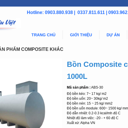
Hotline: 0903.880.938 | 0337.811.611 | 0903.962
TRANG CHỦ
GIỚI THIỆU
DỰ ÁN
ẢN PHẨM COMPOSITE KHÁC
Bồn Composite c
1000L
Mã sản phẩm :
ABS-30
Độ bền kéo: 7~ 17 kg/ m2
Độ bền uốn: 20~ 30kg/ m2
Độ bền nén: 15 ~ 25 kg/ mm2
Độ bền uốn module: 600~ 1500 kg/ m
Độ dẫn nhiệt: 0.2-0.3 kcal/mh độ C
Nhiệt độ làm việc: -20 - + 60 độ C
Xuất xứ: Alpha VN