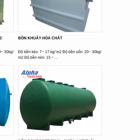
IC
BỒN KHUẤY HÓA CHẤT
0~ 30kg/
Độ bền kéo: 7~ 17 kg/ m2 Độ bền uốn: 20~ 30kg/
m2 Độ bền nén: 15 ~ ...