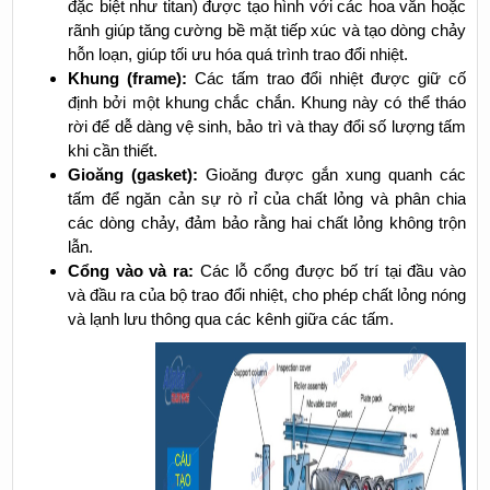
đặc biệt như titan) được tạo hình với các hoa văn hoặc
rãnh giúp tăng cường bề mặt tiếp xúc và tạo dòng chảy
hỗn loạn, giúp tối ưu hóa quá trình trao đổi nhiệt.
Khung (frame):
Các tấm trao đổi nhiệt được giữ cố
định bởi một khung chắc chắn. Khung này có thể tháo
rời để dễ dàng vệ sinh, bảo trì và thay đổi số lượng tấm
khi cần thiết.
Gioăng (gasket):
Gioăng được gắn xung quanh các
tấm để ngăn cản sự rò rỉ của chất lỏng và phân chia
các dòng chảy, đảm bảo rằng hai chất lỏng không trộn
lẫn.
Cổng vào và ra:
Các lỗ cổng được bố trí tại đầu vào
và đầu ra của bộ trao đổi nhiệt, cho phép chất lỏng nóng
và lạnh lưu thông qua các kênh giữa các tấm.