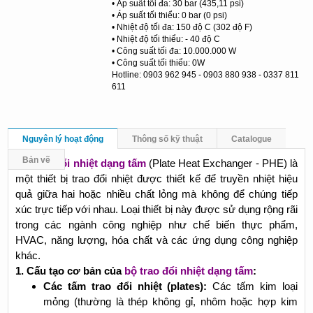
• Áp suất tối đa: 30 bar (435,11 psi)
• Áp suất tối thiểu: 0 bar (0 psi)
• Nhiệt độ tối đa: 150 độ C (302 độ F)
• Nhiệt độ tối thiểu: - 40 độ C
• Công suất tối đa: 10.000.000 W
• Công suất tối thiểu: 0W
Hotline: 0903 962 945 - 0903 880 938 - 0337 811
611
Nguyên lý hoạt động
Thông số kỹ thuật
Catalogue
Bản vẽ
Bộ trao đổi nhiệt dạng tấm
(Plate Heat Exchanger - PHE) là
một thiết bị trao đổi nhiệt được thiết kế để truyền nhiệt hiệu
quả giữa hai hoặc nhiều chất lỏng mà không để chúng tiếp
xúc trực tiếp với nhau. Loại thiết bị này được sử dụng rộng rãi
trong các ngành công nghiệp như chế biến thực phẩm,
HVAC, năng lượng, hóa chất và các ứng dụng công nghiệp
khác.
1. Cấu tạo cơ bản của
bộ trao đổi nhiệt dạng tấm
:
Các tấm trao đổi nhiệt (plates):
Các tấm kim loại
mỏng (thường là thép không gỉ, nhôm hoặc hợp kim