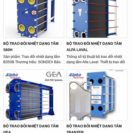
BỘ TRAO ĐỔI NHIỆT DẠNG TẤM
BỘ TRAO ĐỔI NHIỆT DẠNG TẤM
S60H
ALFA LAVAL
Sản phẩm: Trao đổi nhiệt dạng tấm
Thông số kỹ thuật bộ trao đổi nhiệt
B350B Thương hiệu: SONDEX Bảo
dạng tấm Alfa Laval: Thiết bị trao đổi
hành: 12 tháng ☎️ HOTLINE 0903
nhiệt ...
962 945 - 0337 ...
BỘ TRAO ĐỔI NHIỆT DẠNG TẤM
BỘ TRAO ĐỔI NHIỆT DẠNG TẤM
GEA
TRANTER