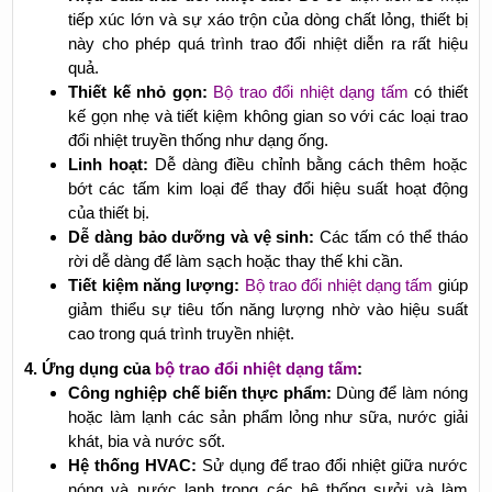
tiếp xúc lớn và sự xáo trộn của dòng chất lỏng, thiết bị
này cho phép quá trình trao đổi nhiệt diễn ra rất hiệu
quả.
Thiết kế nhỏ gọn:
Bộ trao đổi nhiệt dạng tấm
có thiết
kế gọn nhẹ và tiết kiệm không gian so với các loại trao
đổi nhiệt truyền thống như dạng ống.
Linh hoạt:
Dễ dàng điều chỉnh bằng cách thêm hoặc
bớt các tấm kim loại để thay đổi hiệu suất hoạt động
của thiết bị.
Dễ dàng bảo dưỡng và vệ sinh:
Các tấm có thể tháo
rời dễ dàng để làm sạch hoặc thay thế khi cần.
Tiết kiệm năng lượng:
Bộ trao đổi nhiệt dạng tấm
giúp
giảm thiểu sự tiêu tốn năng lượng nhờ vào hiệu suất
cao trong quá trình truyền nhiệt.
4. Ứng dụng của
bộ trao đổi nhiệt dạng tấm
:
Công nghiệp chế biến thực phẩm:
Dùng để làm nóng
hoặc làm lạnh các sản phẩm lỏng như sữa, nước giải
khát, bia và nước sốt.
Hệ thống HVAC:
Sử dụng để trao đổi nhiệt giữa nước
nóng và nước lạnh trong các hệ thống sưởi và làm