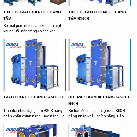
THIẾT BỊ TRAO ĐỔI NHIỆT DẠNG
THIẾT BỊ TRAO ĐỔI NHIỆT DẠNG
TẤM
TẤM B100B
Bề mặt gồm nhiều tấm xếp lên một
khung đỡ, bên trong có các khe ...
TRAO ĐỔI NHIỆT DẠNG TẤM B30B
BỘ TRAO ĐỔI NHIỆT TẤM GASKET
B60H
Trao đổi nhiệt dạng tấm B30B hàng
Bộ trao đổi nhiệt tấm gasket B60H
nhập khẩu chính hãng. Bảo hành 12
hàng nhập khẩu chính hãng. Bảo
tháng
hành 12 tháng.